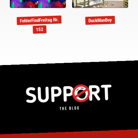
FehlerFindFreitag Nr.
DuckManBoy
152