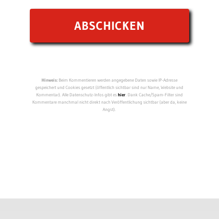
Hinweis:
Beim Kommentieren werden angegebene Daten sowie IP-Adresse
gespeichert und Cookies gesetzt (öffentlich sichtbar sind nur Name, Website und
Kommentar). Alle Datenschutz-Infos gibt es
hier
. Dank Cache/Spam-Filter sind
Kommentare manchmal nicht direkt nach Veröffentlichung sichtbar (aber da, keine
Angst).