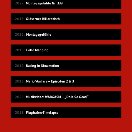
2022
Montagsgefühle Nr. 339
2017
Gläserner Billardtisch
2016
Montagsgefühle
2016
Cello Mapping
2012
Racing in Slowmotion
2013
Mario Warfare – Episoden 2 & 3
2023
Musikvideo: WARGASM – „Do It So Good“
2011
Flughafen-Timelapse