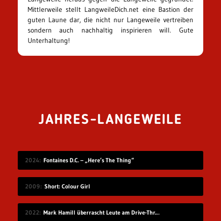
Mittlerweile stellt LangweileDich.net eine Bastion der
guten Laune dar, die nicht nur Langeweile vertreiben
sondern auch nachhaltig inspirieren will. Gute
Unterhaltung!
JAHRES-LANGEWEILE
2024
Fontaines D.C. – „Here’s The Thing“
2009
Short: Colour Girl
2022
Mark Hamill überrascht Leute am Drive-Thru-Schalter