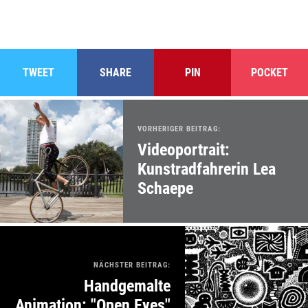
TWEET
SHARE
PIN
POCKET
VORHERIGER BEITRAG:
Videoportrait:
Kunstradfahrerin Lea
Schaepe
NÄCHSTER BEITRAG:
Handgemalte
Animation: "Open Eyes"