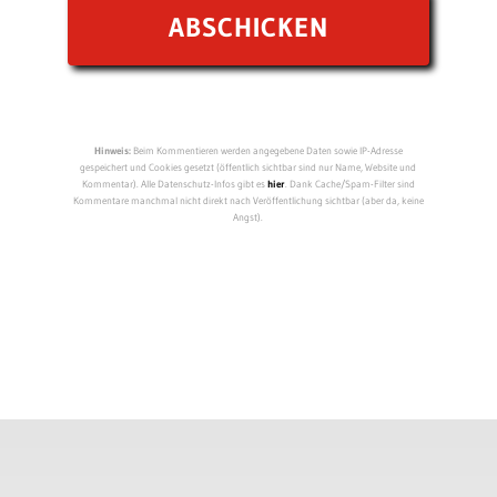
Hinweis:
Beim Kommentieren werden angegebene Daten sowie IP-Adresse
gespeichert und Cookies gesetzt (öffentlich sichtbar sind nur Name, Website und
Kommentar). Alle Datenschutz-Infos gibt es
hier
. Dank Cache/Spam-Filter sind
Kommentare manchmal nicht direkt nach Veröffentlichung sichtbar (aber da, keine
Angst).