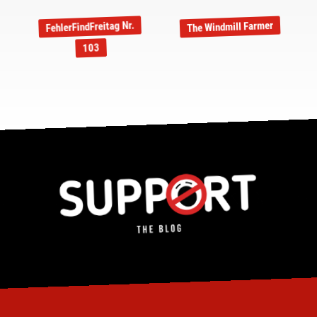
FehlerFindFreitag Nr.
The Windmill Farmer
103