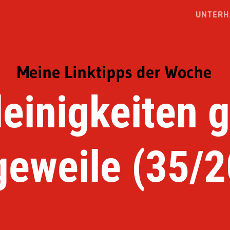
UNTERH
Meine Linktipps der Woche
leinigkeiten 
geweile (35/2