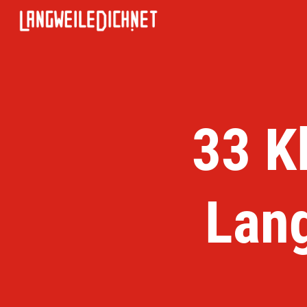
33 K
Lan