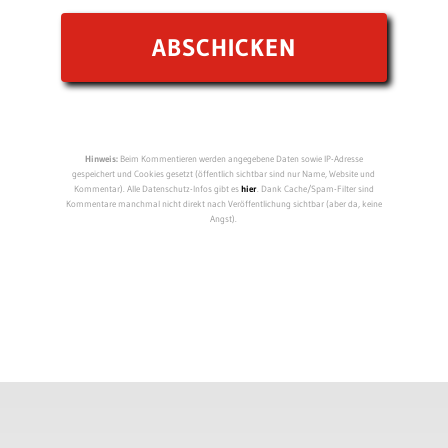
Hinweis:
Beim Kommentieren werden angegebene Daten sowie IP-Adresse
gespeichert und Cookies gesetzt (öffentlich sichtbar sind nur Name, Website und
Kommentar). Alle Datenschutz-Infos gibt es
hier
. Dank Cache/Spam-Filter sind
Kommentare manchmal nicht direkt nach Veröffentlichung sichtbar (aber da, keine
Angst).