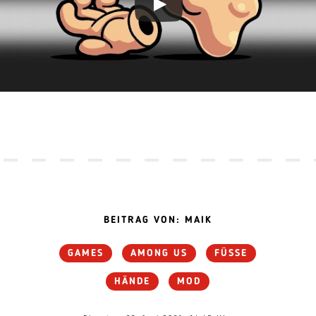
BEITRAG VON: MAIK
GAMES
AMONG US
FÜSSE
HÄNDE
MOD