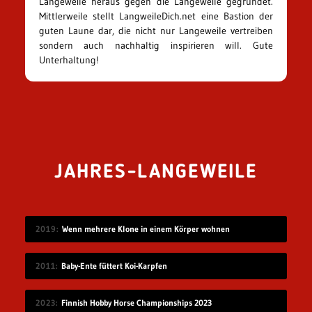
Langeweile heraus gegen die Langeweile gegründet.
Mittlerweile stellt LangweileDich.net eine Bastion der
guten Laune dar, die nicht nur Langeweile vertreiben
sondern auch nachhaltig inspirieren will. Gute
Unterhaltung!
JAHRES-LANGEWEILE
2019
Wenn mehrere Klone in einem Körper wohnen
2011
Baby-Ente füttert Koi-Karpfen
2023
Finnish Hobby Horse Championships 2023