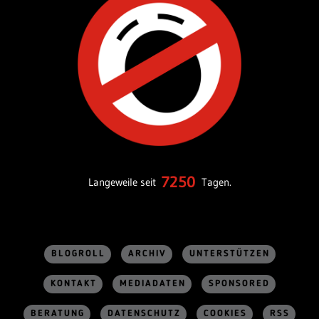
7250
Langeweile seit
Tagen.
BLOGROLL
ARCHIV
UNTERSTÜTZEN
KONTAKT
MEDIADATEN
SPONSORED
BERATUNG
DATENSCHUTZ
COOKIES
RSS