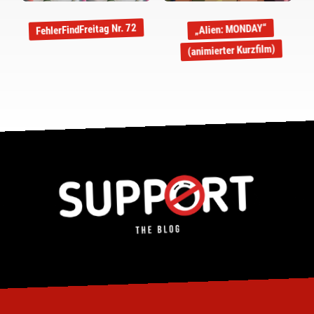
FehlerFindFreitag Nr. 72
„Alien: MONDAY“
(animierter Kurzfilm)