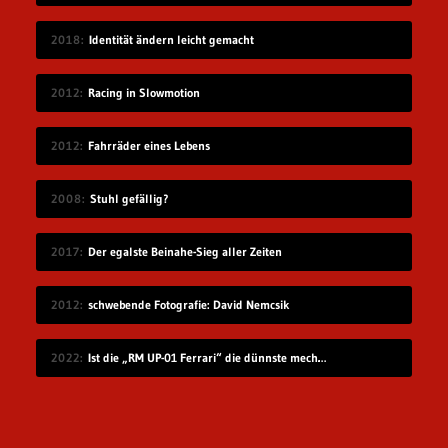
2018
Identität ändern leicht gemacht
2012
Racing in Slowmotion
2012
Fahrräder eines Lebens
2008
Stuhl gefällig?
2017
Der egalste Beinahe-Sieg aller Zeiten
2012
schwebende Fotografie: David Nemcsik
2022
Ist die „RM UP-01 Ferrari“ die dünnste mechanische Uhr der Welt?