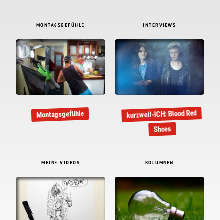
MONTAGSGEFÜHLE
INTERVIEWS
kurzweil-ICH: Blood Red
Montagsgefühle
Shoes
MEINE VIDEOS
KOLUMNEN