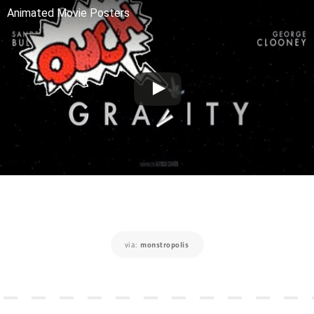
Animated Movie Posters
via:
monstropolis