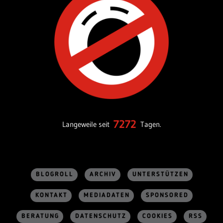
7272
Langeweile seit
Tagen.
BLOGROLL
ARCHIV
UNTERSTÜTZEN
KONTAKT
MEDIADATEN
SPONSORED
BERATUNG
DATENSCHUTZ
COOKIES
RSS