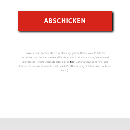
Hinweis:
Beim Kommentieren werden angegebene Daten sowie IP-Adresse
gespeichert und Cookies gesetzt (öffentlich sichtbar sind nur Name, Website und
Kommentar). Alle Datenschutz-Infos gibt es
hier
. Dank Cache/Spam-Filter sind
Kommentare manchmal nicht direkt nach Veröffentlichung sichtbar (aber da, keine
Angst).