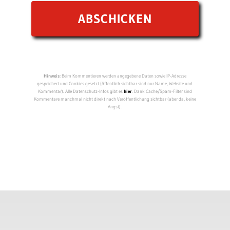
Hinweis:
Beim Kommentieren werden angegebene Daten sowie IP-Adresse
gespeichert und Cookies gesetzt (öffentlich sichtbar sind nur Name, Website und
Kommentar). Alle Datenschutz-Infos gibt es
hier
. Dank Cache/Spam-Filter sind
Kommentare manchmal nicht direkt nach Veröffentlichung sichtbar (aber da, keine
Angst).