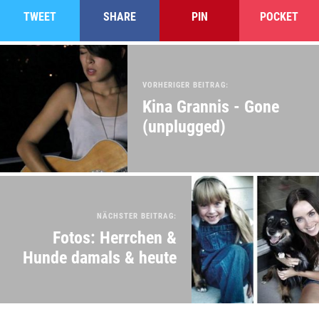
TWEET
SHARE
PIN
POCKET
VORHERIGER BEITRAG:
Kina Grannis - Gone
(unplugged)
NÄCHSTER BEITRAG:
Fotos: Herrchen &
Hunde damals & heute