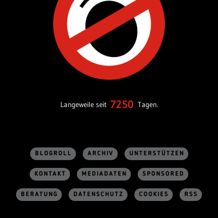
7250
Langeweile seit
Tagen.
BLOGROLL
ARCHIV
UNTERSTÜTZEN
KONTAKT
MEDIADATEN
SPONSORED
BERATUNG
DATENSCHUTZ
COOKIES
RSS