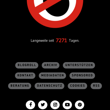
7271
Langeweile seit
Tagen.
BLOGROLL
ARCHIV
UNTERSTÜTZEN
KONTAKT
MEDIADATEN
SPONSORED
BERATUNG
DATENSCHUTZ
COOKIES
RSS