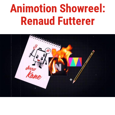
Animotion Showreel:
Renaud Futterer