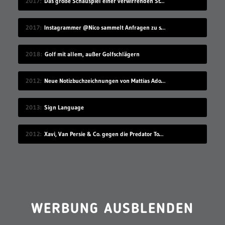
2017
Das große Schauspiel einer verwirrenden Straßenkennzeichnung
2017
Instagrammer @Nico sammelt Anfragen zu seinem Benutzernamen
2018
Golf mit allem, außer Golfschlägern
2012
Neue Notizbuchzeichnungen von Mattias Adolfsson
2013
Sign Language
2012
Xavi, Van Persie & Co. gegen die Predator Todeszonen
WERBUNG AUSBLENDEN