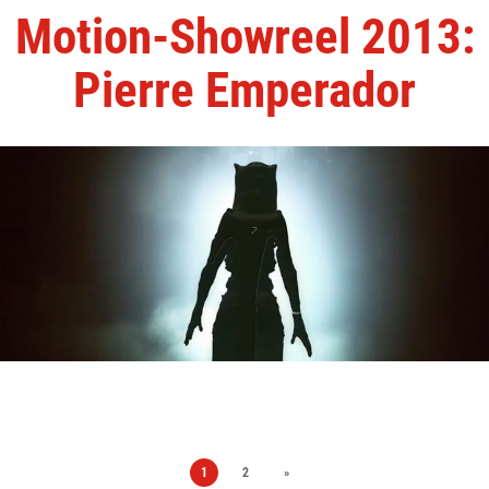
Motion-Showreel 2013:
Pierre Emperador
1
2
»