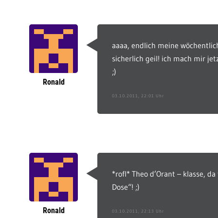
aaaa, endlich meine wöchentlich
sicherlich geil! ich mach mir je
;)
Ronald
03.10.2011, 22:01 Uhr
*rofl* Theo d’Orant – klasse, da
Dose“! ;)
Ronald
03.10.2011, 22:13 Uhr