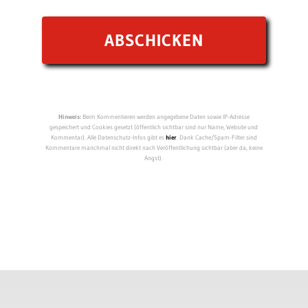
Hinweis:
Beim Kommentieren werden angegebene Daten sowie IP-Adresse
gespeichert und Cookies gesetzt (öffentlich sichtbar sind nur Name, Website und
Kommentar). Alle Datenschutz-Infos gibt es
hier
. Dank Cache/Spam-Filter sind
Kommentare manchmal nicht direkt nach Veröffentlichung sichtbar (aber da, keine
Angst).