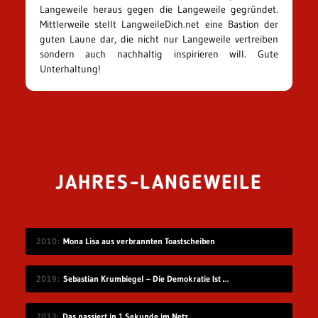
Langeweile heraus gegen die Langeweile gegründet.
Mittlerweile stellt LangweileDich.net eine Bastion der
guten Laune dar, die nicht nur Langeweile vertreiben
sondern auch nachhaltig inspirieren will. Gute
Unterhaltung!
JAHRES-LANGEWEILE
2010
Mona Lisa aus verbrannten Toastscheiben
2019
Sebastian Krumbiegel – Die Demokratie Ist Weiblich
2013
Das passiert in 1 Sekunde im Netz