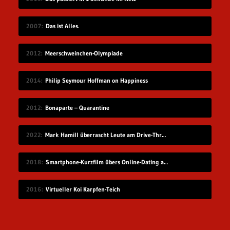
2007
Das ist Alles.
2012
Meerschweinchen-Olympiade
2014
Philip Seymour Hoffman on Happiness
2012
Bonaparte – Quarantine
2022
Mark Hamill überrascht Leute am Drive-Thru-Schalter
2018
Smartphone-Kurzfilm übers Online-Dating auf Zugreise
2016
Virtueller Koi Karpfen-Teich