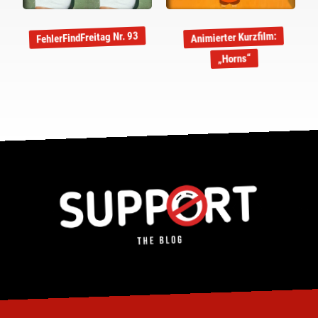
FehlerFindFreitag Nr. 93
Animierter Kurzfilm:
„Horns“