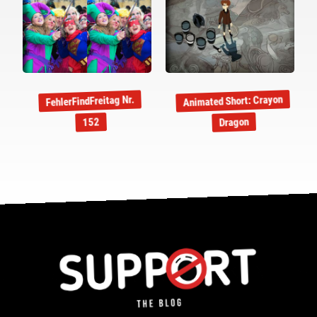
Animated Short: Crayon
FehlerFindFreitag Nr.
Dragon
152