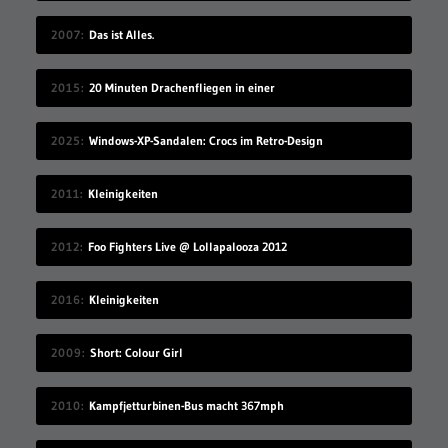
2007
Das ist Alles.
2015
20 Minuten Drachenfliegen in einer
2025
Windows-XP-Sandalen: Crocs im Retro-Design
2011
Kleinigkeiten
2012
Foo Fighters Live @ Lollapalooza 2012
2016
Kleinigkeiten
2009
Short: Colour Girl
2010
Kampfjetturbinen-Bus macht 367mph