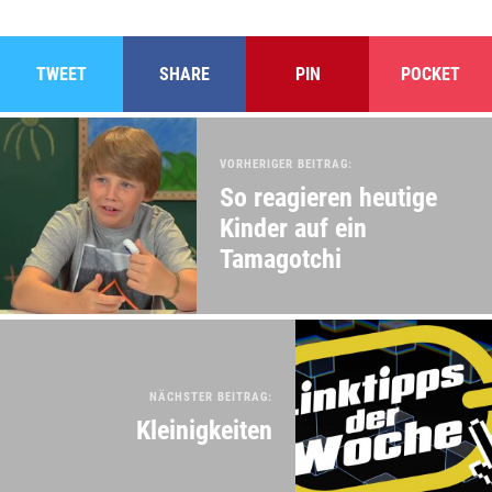
TWEET
SHARE
PIN
POCKET
VORHERIGER BEITRAG:
So reagieren heutige
Kinder auf ein
Tamagotchi
NÄCHSTER BEITRAG:
Kleinigkeiten