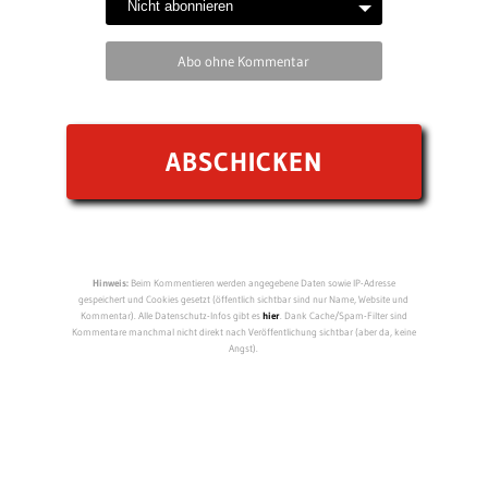
Abo ohne Kommentar
Hinweis:
Beim Kommentieren werden angegebene Daten sowie IP-Adresse
gespeichert und Cookies gesetzt (öffentlich sichtbar sind nur Name, Website und
Kommentar). Alle Datenschutz-Infos gibt es
hier
. Dank Cache/Spam-Filter sind
Kommentare manchmal nicht direkt nach Veröffentlichung sichtbar (aber da, keine
Angst).