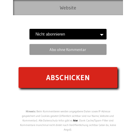
Abo ohne Kommentar
Hinweis:
Beim Kommentieren werden angegebene Daten sowie IP-Adresse
gespeichert und Cookies gesetzt (öffentlich sichtbar sind nur Name, Website und
Kommentar). Alle Datenschutz-Infos gibt es
hier
. Dank Cache/Spam-Filter sind
Kommentare manchmal nicht direkt nach Veröffentlichung sichtbar (aber da, keine
Angst).