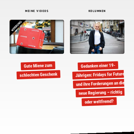
MEINE VIDEOS
KOLUMNEN
WERBUNG
Gedanken einer 19-
Gute Miene zum
Jährigen: Fridays for Future
schlechten Geschenk
und ihre Forderungen an die
neue Regierung – richtig
oder weltfremd?