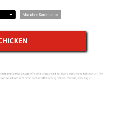
Abo ohne Kommentar
ert und Cookies gesetzt (öffentlich sichtbar sind nur Name, Website und Kommentar). Alle
re manchmal nicht direkt nach Veröffentlichung sichtbar (aber da, keine Angst).