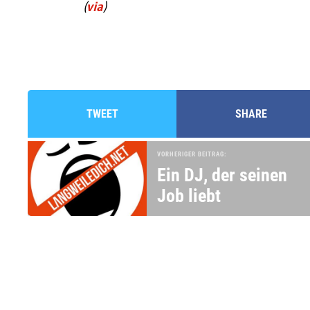
(
via
)
TWEET
SHARE
VORHERIGER BEITRAG:
Ein DJ, der seinen
Job liebt