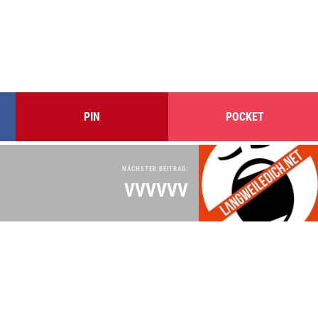
PIN
POCKET
NÄCHSTER BEITRAG:
VVVVVV