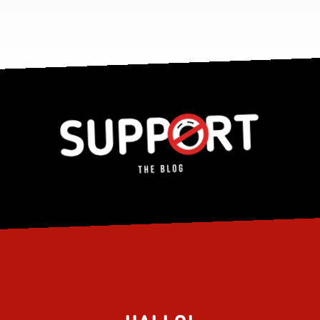
Bild 14 ist ‚going‘. Man sieht es an den
Füßen der Frau.
Thorsten
ANTWORTEN
30.07.2024, 12:07 Uhr
Sicher? Ich hätte „coming“ gesagt, da die
Füße der Frau tiefer im Bild sind als die des
Pferdes und es bei „going“ entsprechend
Maik
hinter dem Pferd laufen müsste, was
ungewöhnlich wäre.
ANTWORTEN
30.07.2024, 12:12 Uhr
Pingback:
Bestimmt eine ganz gefährliche Ecke - Was is hier
eigentlich los