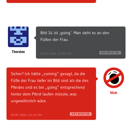
Dieser Beitrag hat mehrere Seiten:
1
2
3
4
5
BEITRAG VON: MAIK
BILDERPARADE