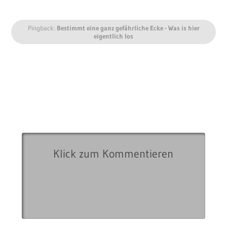
Montag, 29. Juli 2024, 08:34 Uhr
TWEET
SHARE
PIN
POCKET
VORHERIGER BEITRAG:
Heisskalt - "Wasser,
Luft und Licht"
(Musikvideo)
NÄCHSTER BEITRAG: