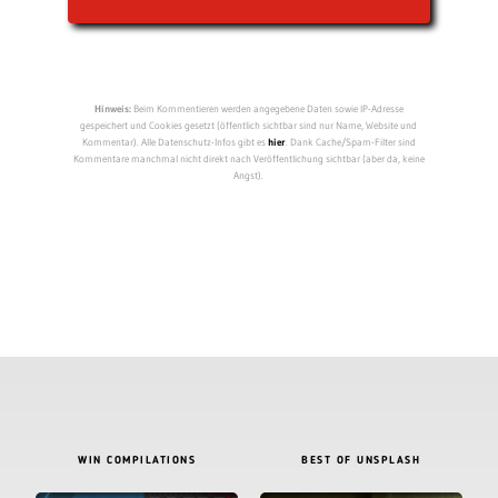
7 KOMMENTARE
Bild 3 auf Seite 2 ist leider fake
ANTWORTEN
29.07.2024, 10:17 Uhr
Frank
Also Bild 28? ;)
Oh, wie schade. :( Das wäre sehr cool