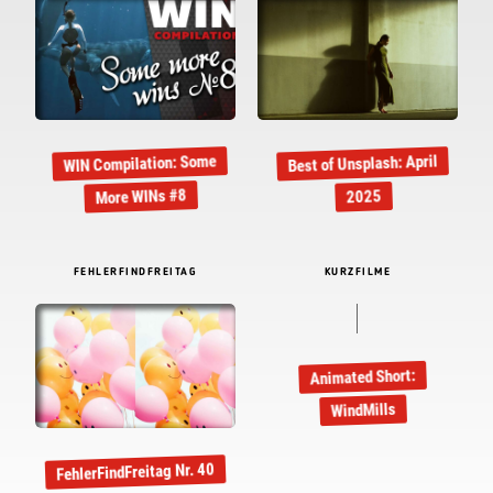
gewesen.
Maik
ANTWORTEN
29.07.2024, 10:20 Uhr
wie cool wäre es, wenn die Bilder einfach
durchnummeriert wären ….
jesse
ANTWORTEN
07.08.2024, 18:25 Uhr
Noch coole wäre es, wenn Leute dann noch
in die untere rechte Ecke der Bilder schauen
würden… ;)
Maik
ANTWORTEN
07.08.2024, 19:13 Uhr