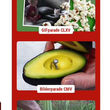
GIFparade CLXV
Bilderparade CMV