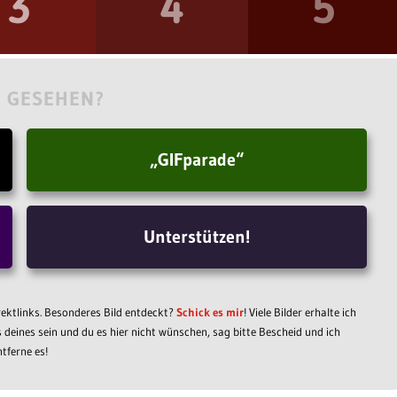
3
4
5
 GESEHEN?
„GIFparade“
Unterstützen!
irektlinks. Besonderes Bild entdeckt?
Schick es mir
! Viele Bilder erhalte ich
s deines sein und du es hier nicht wünschen, sag bitte Bescheid und ich
ntferne es!