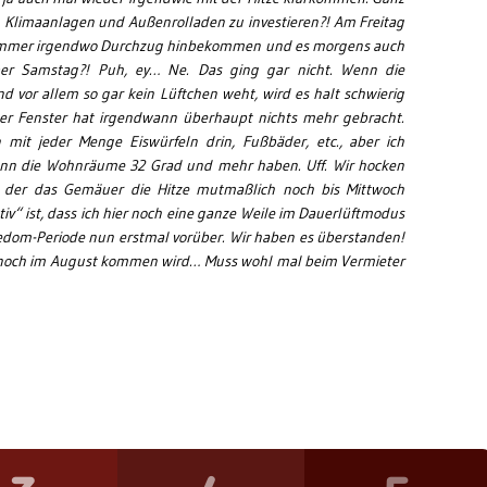
n Klimaanlagen und Außenrolladen zu investieren?! Am Freitag
gs immer irgendwo Durchzug hinbekommen und es morgens auch
r Samstag?! Puh, ey… Ne. Das ging gar nicht. Wenn die
d vor allem so gar kein Lüftchen weht, wird es halt schwierig
r Fenster hat irgendwann überhaupt nichts mehr gebracht.
en mit jeder Menge Eiswürfeln drin, Fußbäder, etc., aber ich
enn die Wohnräume 32 Grad und mehr haben. Uff. Wir hocken
i der das Gemäuer die Hitze mutmaßlich noch bis Mittwoch
v“ ist, dass ich hier noch eine ganze Weile im Dauerlüftmodus
zedom-Periode nun erstmal vorüber. Wir haben es überstanden!
da noch im August kommen wird… Muss wohl mal beim Vermieter