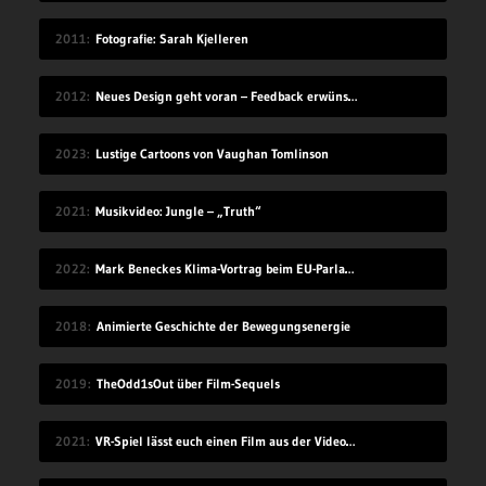
2011
Fotografie: Sarah Kjelleren
2012
Neues Design geht voran – Feedback erwünscht
2023
Lustige Cartoons von Vaughan Tomlinson
2021
Musikvideo: Jungle – „Truth“
2022
Mark Beneckes Klima-Vortrag beim EU-Parlament
2018
Animierte Geschichte der Bewegungsenergie
2019
TheOdd1sOut über Film-Sequels
2021
VR-Spiel lässt euch einen Film aus der Videothek ausleihen