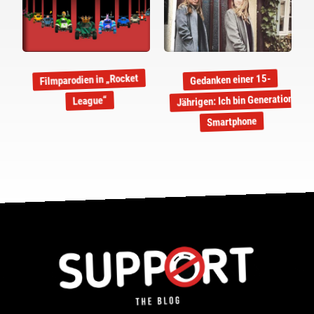
Filmparodien in „Rocket
Gedanken einer 15-
Jährigen: Ich bin Generation
League“
Smartphone