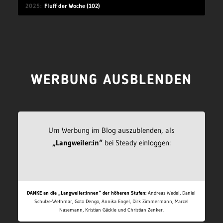
2025
Fluff der Woche (102)
WERBUNG AUSBLENDEN
Um Werbung im Blog auszublenden, als
„Langweiler:in“
bei Steady einloggen:
DANKE an die „Langweiler:innen“ der höheren Stufen:
Andreas Wedel, Daniel
Schulze-Wethmar, Goto Dengo, Annika Engel, Dirk Zimmermann, Marcel
Nasemann, Kristian Gäckle und Christian Zenker.