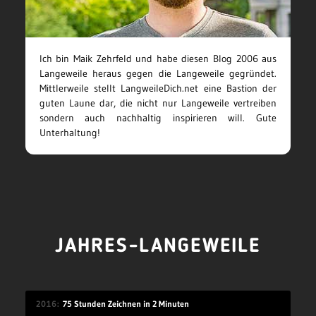
Ich bin Maik Zehrfeld und habe diesen Blog 2006 aus
Langeweile heraus gegen die Langeweile gegründet.
Mittlerweile stellt LangweileDich.net eine Bastion der
guten Laune dar, die nicht nur Langeweile vertreiben
sondern auch nachhaltig inspirieren will. Gute
Unterhaltung!
JAHRES-LANGEWEILE
2016
75 Stunden Zeichnen in 2 Minuten