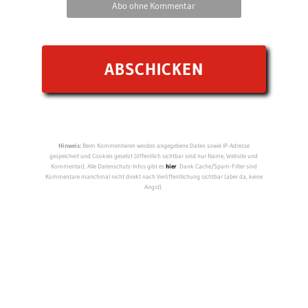
Abo ohne Kommentar
Hinweis:
Beim Kommentieren werden angegebene Daten sowie IP-Adresse
gespeichert und Cookies gesetzt (öffentlich sichtbar sind nur Name, Website und
Kommentar). Alle Datenschutz-Infos gibt es
hier
. Dank Cache/Spam-Filter sind
Kommentare manchmal nicht direkt nach Veröffentlichung sichtbar (aber da, keine
Angst).