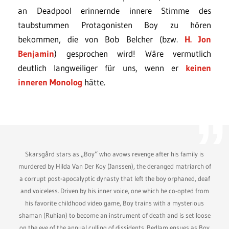
an Deadpool erinnernde innere Stimme des
taubstummen Protagonisten Boy zu hören
bekommen, die von Bob Belcher (bzw.
H. Jon
Benjamin
) gesprochen wird! Wäre vermutlich
deutlich langweiliger für uns, wenn er
keinen
inneren Monolog
hätte.
Skarsgård stars as „Boy“ who avows revenge after his family is
murdered by Hilda Van Der Koy (Janssen), the deranged matriarch of
a corrupt post-apocalyptic dynasty that left the boy orphaned, deaf
and voiceless. Driven by his inner voice, one which he co-opted from
his favorite childhood video game, Boy trains with a mysterious
shaman (Ruhian) to become an instrument of death and is set loose
on the eve of the annual culling of dissidents. Bedlam ensues as Boy