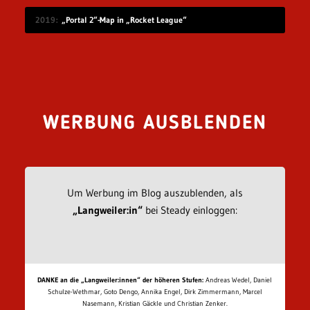
2019
„Portal 2“-Map in „Rocket League“
WERBUNG AUSBLENDEN
Um Werbung im Blog auszublenden, als
„Langweiler:in“
bei Steady einloggen:
DANKE an die „Langweiler:innen“ der höheren Stufen:
Andreas Wedel, Daniel
Schulze-Wethmar, Goto Dengo, Annika Engel, Dirk Zimmermann, Marcel
Nasemann, Kristian Gäckle und Christian Zenker.