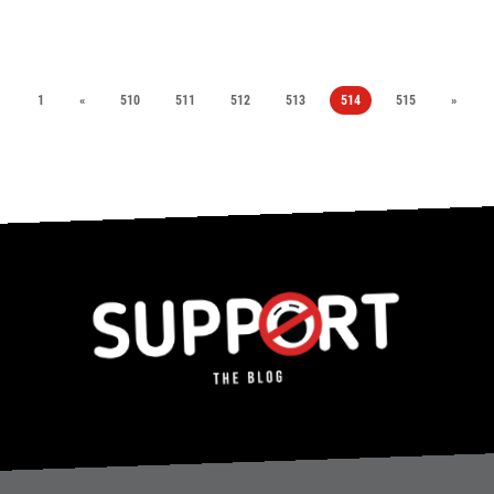
1
«
510
511
512
513
514
515
»