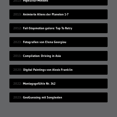
2013
Popkultur-Minions
2013
Animierte Aliens der Planeten 1-7
2012
Fail-Stopmotion galore: Tap To Retry
2023
Fotografien von Elena Georgiou
2011
Compilation: Driving in Asia
2020
Digital Paintings von Alexis Franklin
2022
Montagsgefühle Nr. 342
2023
GeoGuessing mit Songtexten