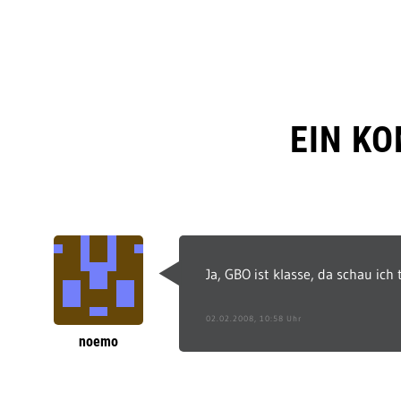
EIN K
Ja, GBO ist klasse, da schau ich 
02.02.2008, 10:58 Uhr
noemo