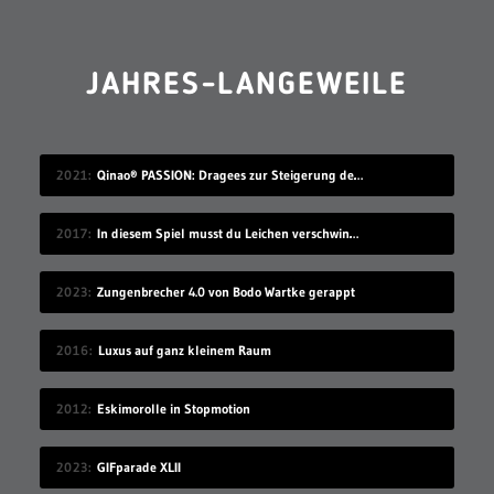
JAHRES-LANGEWEILE
2021
Qinao® PASSION: Dragees zur Steigerung des Lustempfindens (20%-Gutscheincode!)
2017
In diesem Spiel musst du Leichen verschwinden lassen
2023
Zungenbrecher 4.0 von Bodo Wartke gerappt
2016
Luxus auf ganz kleinem Raum
2012
Eskimorolle in Stopmotion
2023
GIFparade XLII