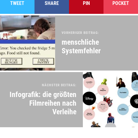
TWEET
SHARE
PIN
POCKET
VORHERIGER BEITRAG:
menschliche
Systemfehler
NÄCHSTER BEITRAG:
Infografik: die größten
Filmreihen nach
Verleihe