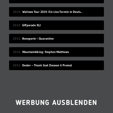
2019
Wallows Tour 2019: Ein Live-Termin in Deutschland
2023
GIFparade XLI
2012
Bonaparte – Quarantine
2016
Mountainbiking: Stephen Matthews
2011
Dexter – Thank God (Season 6 Promo)
WERBUNG AUSBLENDEN