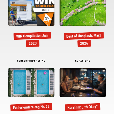
Best of Unsplash: März
WIN Compilation Juni
2023
2026
FEHLERFINDFREITAG
KURZFILME
FehlerFindFreitag Nr. 98
Kurzfilm: „It’s Okay“