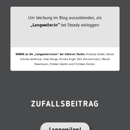
Um Werbung im Blog auszublenden, als
„Langweiler:in“
bei Steady einloggen:
DANKE an die „Langweiler:innen“ der höheren Stufen:
Andreas Wedel, Daniel
Schulze-Wethmar, Goto Dengo, Annika Engel, Dirk Zimmermann, Marcel
Nasemann, Kristian Gäckle und Christian Zenker.
ZUFALLSBEITRAG
Langweilen!