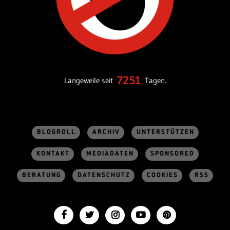
7251
Langeweile seit
Tagen.
BLOGROLL
ARCHIV
UNTERSTÜTZEN
KONTAKT
MEDIADATEN
SPONSORED
BERATUNG
DATENSCHUTZ
COOKIES
RSS