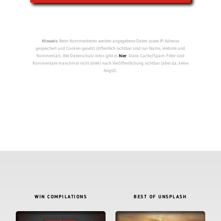
Hinweis:
Beim Kommentieren werden angegebene Daten sowie IP-Adresse
gespeichert und Cookies gesetzt (öffentlich sichtbar sind nur Name, Website und
Kommentar). Alle Datenschutz-Infos gibt es
hier
. Dank Cache/Spam-Filter sind
Kommentare manchmal nicht direkt nach Veröffentlichung sichtbar (aber da, keine
Angst).
WIN COMPILATIONS
BEST OF UNSPLASH