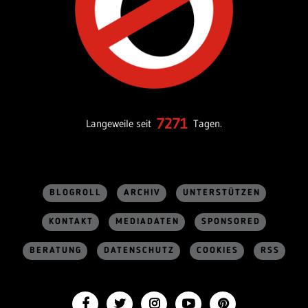
7271
Langeweile seit
Tagen.
BLOGROLL
ARCHIV
UNTERSTÜTZEN
KONTAKT
MEDIADATEN
SPONSORED
BERATUNG
DATENSCHUTZ
COOKIES
RSS