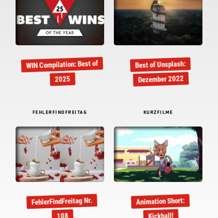
WIN Compilation: Best of
Best of Unsplash:
Dezember 2022
2025
FEHLERFINDFREITAG
KURZFILME
FehlerFindFreitag Nr.
Animation Short:
Kickball!
108