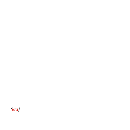
(
via
)