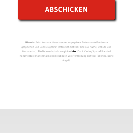
Hinweis:
Beim Kommentieren werden angegebene Daten sowie IP-Adresse
gespeichert und Cookies gesetzt (öffentlich sichtbar sind nur Name, Website und
Kommentar). Alle Datenschutz-Infos gibt es
hier
. Dank Cache/Spam-Filter sind
Kommentare manchmal nicht direkt nach Veröffentlichung sichtbar (aber da, keine
Angst).