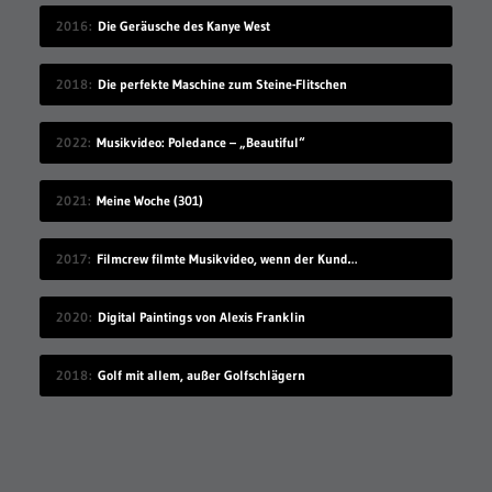
2016
Die Geräusche des Kanye West
2018
Die perfekte Maschine zum Steine-Flitschen
2022
Musikvideo: Poledance – „Beautiful“
2021
Meine Woche (301)
2017
Filmcrew filmte Musikvideo, wenn der Kunde grad nicht hingeschaut hat
2020
Digital Paintings von Alexis Franklin
2018
Golf mit allem, außer Golfschlägern