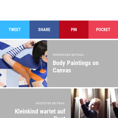
TWEET
SHARE
PIN
POCKET
VORHERIGER BEITRAG:
Body Paintings on
Canvas
NÄCHSTER BEITRAG:
Kleinkind wartet auf