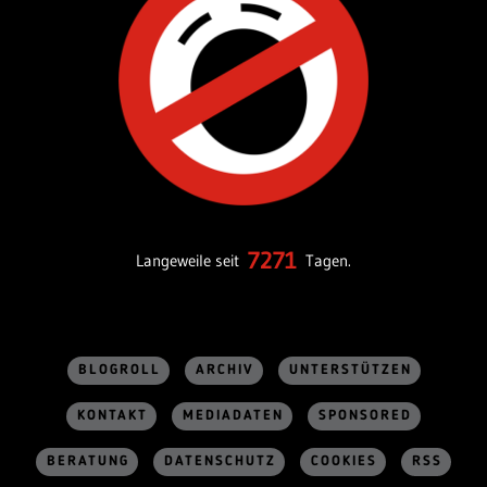
7271
Langeweile seit
Tagen.
BLOGROLL
ARCHIV
UNTERSTÜTZEN
KONTAKT
MEDIADATEN
SPONSORED
BERATUNG
DATENSCHUTZ
COOKIES
RSS