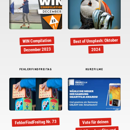
Best of Unsplash: Oktober
WIN Compilation
Dezember 2023
2024
FEHLERFINDFREITAG
KURZFILME
FehlerFindFreitag Nr. 73
Vote für deinen