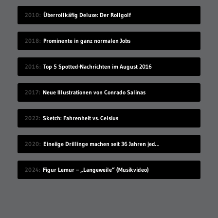
2010
Überrollkäfig Deluxe: Der Rollgolf
2018
Prominente in ganz normalen Jobs
2016
Top 5 Spotted-Nachrichten im August 2016
2017
Neue Illustrationen von Conrado Salinas
2022
Sketch: Fahrenheit vs. Celsius
2020
Eineiige Drillinge machen seit 36 Jahren jeden Geburtstag ein Gruppenfoto
2024
Figur Lemur – „Langeweile“ (Musikvideo)