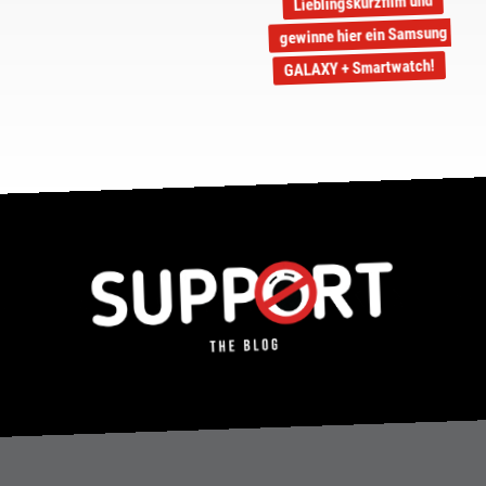
Lieblingskurzfilm und
gewinne hier ein Samsung
GALAXY + Smartwatch!