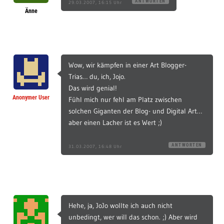
ANTWORTEN
29.03.2007, 16:15 Uhr
Änne
Wow, wir kämpfen in einer Art Blogger-
Trias… du, ich, Jojo.
Das wird genial!
Anonymer User
Fühl mich nur fehl am Platz zwischen
solchen Giganten der Blog- und Digital Art…
aber einen Lacher ist es Wert ;)
ANTWORTEN
31.03.2007, 16:48 Uhr
Hehe, ja, JoJo wollte ich auch nicht
unbedingt, wer will das schon. ;) Aber wird