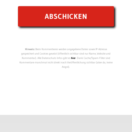
Hinweis:
Beim Kommentieren werden angegebene Daten sowie IP-Adresse
gespeichert und Cookies gesetzt (öffentlich sichtbar sind nur Name, Website und
Kommentar). Alle Datenschutz-Infos gibt es
hier
. Dank Cache/Spam-Filter sind
Kommentare manchmal nicht direkt nach Veröffentlichung sichtbar (aber da, keine
Angst).