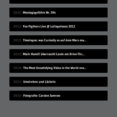
2023
Montagsgefühle Nr. 394
2012
Foo Fighters Live @ Lollapalooza 2012
2013
Timelapse: was Curiosity so auf dem Mars macht
2022
Mark Hamill überrascht Leute am Drive-Thru-Schalter
2018
The Most Unsatisfying Video in the World ever made – part 2
2015
Umdrehen und Lächeln
2010
Fotografie: Carsten Jamrow