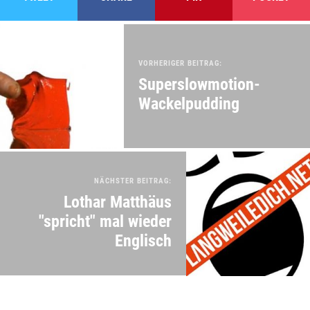
VORHERIGER BEITRAG:
Superslowmotion-
Wackelpudding
NÄCHSTER BEITRAG:
Lothar Matthäus
"spricht" mal wieder
Englisch