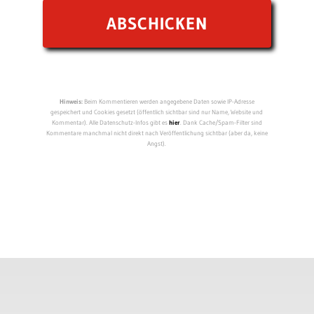
Hinweis:
Beim Kommentieren werden angegebene Daten sowie IP-Adresse
gespeichert und Cookies gesetzt (öffentlich sichtbar sind nur Name, Website und
Kommentar). Alle Datenschutz-Infos gibt es
hier
. Dank Cache/Spam-Filter sind
Kommentare manchmal nicht direkt nach Veröffentlichung sichtbar (aber da, keine
Angst).