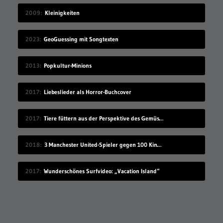
2009
Kleinigkeiten
2023
GeoGuessing mit Songtexten
2013
Popkultur-Minions
2017
Liebeslieder als Horror-Buchcover
2017
Tiere füttern aus der Perspektive des Gemüses
2018
3 Manchester United-Spieler gegen 100 Kinder
2017
Wunderschönes Surfvideo: „Vacation Island“