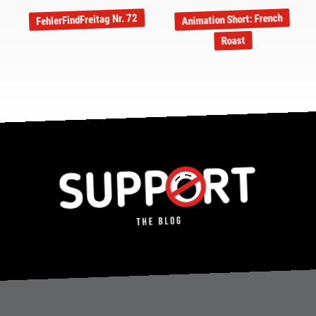
Animation Short: French
FehlerFindFreitag Nr. 72
Roast