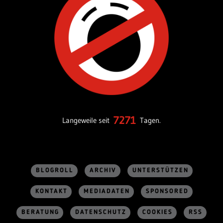
7271
Langeweile seit
Tagen.
BLOGROLL
ARCHIV
UNTERSTÜTZEN
KONTAKT
MEDIADATEN
SPONSORED
BERATUNG
DATENSCHUTZ
COOKIES
RSS