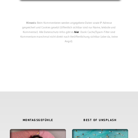
Hinweis:
Beim Kommentieren werden angegebene Daten sowie IP-Adresse
gespeichert und Cookies gesetzt (öffentlich sichtbar sind nur Name, Website und
Kommentar). Alle Datenschutz-Infos gibt es
hier
. Dank Cache/Spam-Filter sind
Kommentare manchmal nicht direkt nach Veröffentlichung sichtbar (aber da, keine
Angst).
MONTAGSGEFÜHLE
BEST OF UNSPLASH