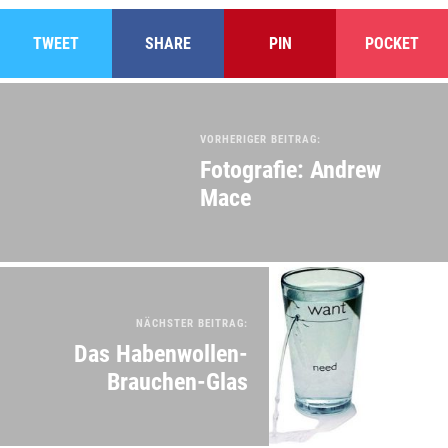
TWEET
SHARE
PIN
POCKET
VORHERIGER BEITRAG:
Fotografie: Andrew
Mace
NÄCHSTER BEITRAG:
Das Habenwollen-
Brauchen-Glas