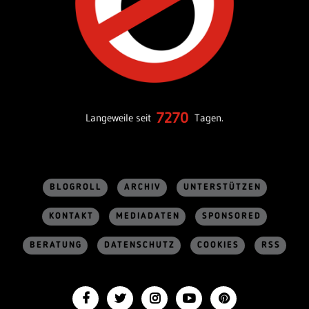
7270
Langeweile seit
Tagen.
BLOGROLL
ARCHIV
UNTERSTÜTZEN
KONTAKT
MEDIADATEN
SPONSORED
BERATUNG
DATENSCHUTZ
COOKIES
RSS