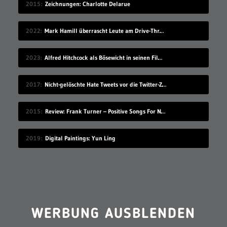
2015
Zeichnungen: Charlotte Delarue
2022
Mark Hamill überrascht Leute am Drive-Thru-Schalter
2023
Alfred Hitchcock als Bösewicht in seinen Filmen
2017
Nicht-gelöschte Hate Tweets vor die Twitter-Zentrale gesprüht
2015
Review: Frank Turner – Positive Songs For Negative People
2019
Digital Paintings: Yun Ling
WERBUNG AUSBLENDEN