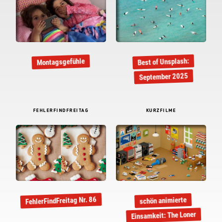
Best of Unsplash:
Montagsgefühle
September 2025
FEHLERFINDFREITAG
KURZFILME
FehlerFindFreitag Nr. 86
schön animierte
Einsamkeit: The Loner