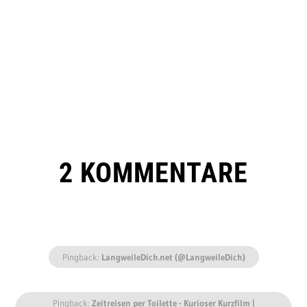
2 KOMMENTARE
Pingback:
LangweileDich.net (@LangweileDich)
Pingback:
Zeitreisen per Toilette - Kurioser Kurzfilm |