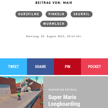
BEITRAG VON: MAIK
KURZFILME
PINKELN
SKURRIL
WURMLOCH
Dienstag, 25. August 2015, 20:43 Uhr
TWEET
SHARE
PIN
POCKET
VORHERIGER BEITRAG:
Super Mario
Longboarding