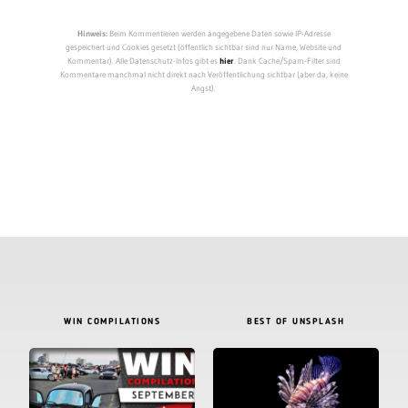
Hinweis:
Beim Kommentieren werden angegebene Daten sowie IP-Adresse
gespeichert und Cookies gesetzt (öffentlich sichtbar sind nur Name, Website und
Kommentar). Alle Datenschutz-Infos gibt es
hier
. Dank Cache/Spam-Filter sind
Kommentare manchmal nicht direkt nach Veröffentlichung sichtbar (aber da, keine
Angst).
WIN COMPILATIONS
BEST OF UNSPLASH