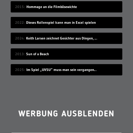
2015
Hommage an die Filmbösewichte
2022
Dieses Rollenspiel kann man in Excel spielen
2024
Keith Larsen zeichnet Gesichter aus Dingen, die wie Gesichter aussehen
2013
Sun of a Beach
2025
Im Spiel „UVSU“ muss man sein vergangenes Ich bekämpfen
WERBUNG AUSBLENDEN