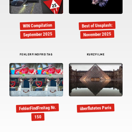
Best of Unsplash:
WIN Compilation
September 2025
November 2025
FEHLERFINDFREITAG
KURZFILME
FehlerFindFreitag Nr.
überflutetes Paris
150