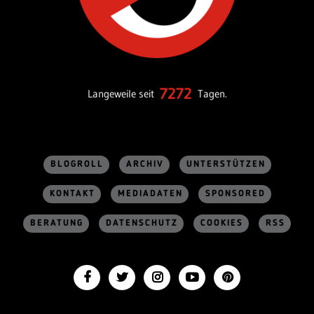
7272
Langeweile seit
Tagen.
BLOGROLL
ARCHIV
UNTERSTÜTZEN
KONTAKT
MEDIADATEN
SPONSORED
BERATUNG
DATENSCHUTZ
COOKIES
RSS