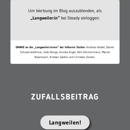
Um Werbung im Blog auszublenden, als
„Langweiler:in“
bei Steady einloggen:
DANKE an die „Langweiler:innen“ der höheren Stufen:
Andreas Wedel, Daniel
Schulze-Wethmar, Goto Dengo, Annika Engel, Dirk Zimmermann, Marcel
Nasemann, Kristian Gäckle und Christian Zenker.
ZUFALLSBEITRAG
Langweilen!