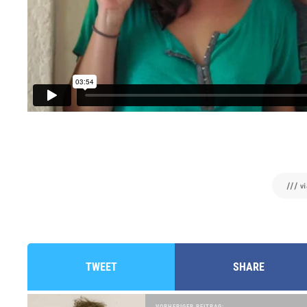
/// v
TWEET
SHARE