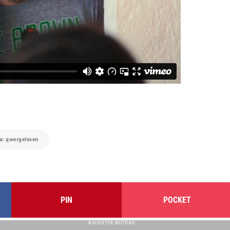
ia: qwergelesen
PIN
POCKET
NÄCHSTER BEITRAG: