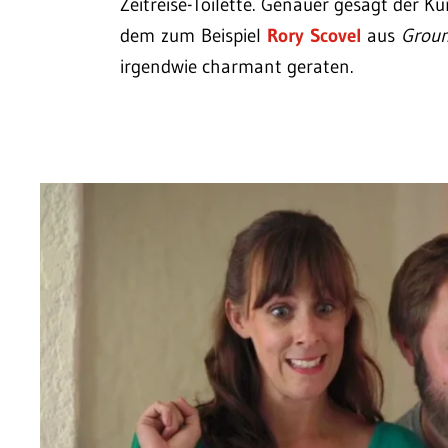
Zeitreise-Toilette. Genauer gesagt der K
dem zum Beispiel
Rory Scovel
aus
Groun
irgendwie charmant geraten.