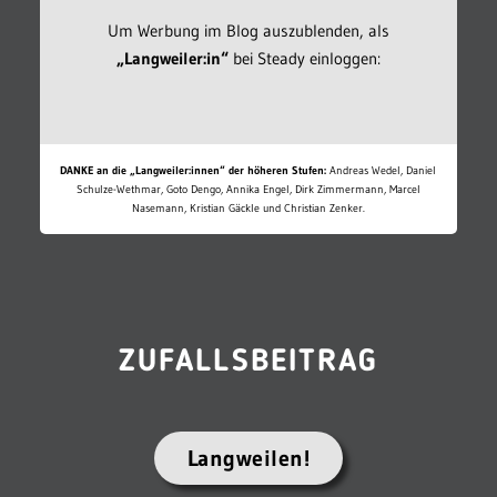
Um Werbung im Blog auszublenden, als
„Langweiler:in“
bei Steady einloggen:
DANKE an die „Langweiler:innen“ der höheren Stufen:
Andreas Wedel, Daniel
Schulze-Wethmar, Goto Dengo, Annika Engel, Dirk Zimmermann, Marcel
Nasemann, Kristian Gäckle und Christian Zenker.
ZUFALLSBEITRAG
Langweilen!