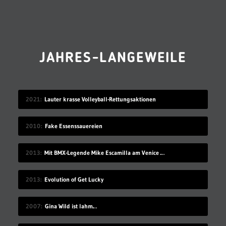
JAHRES-LANGEWEILE
2021
Lauter krasse Volleyball-Rettungsaktionen
2010
Fake Essenssauereien
2013
Mit BMX-Legende Mike Escamilla am Venice Beach
2013
Evolution of Get Lucky
2007
Gina Wild ist lahm…