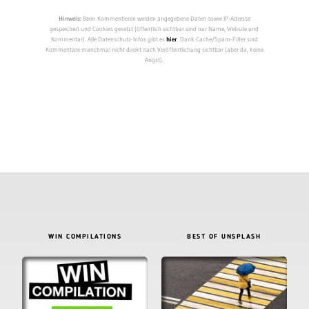
Hinweis:
Beim Kommentieren werden angegebene Daten sowie IP-Adresse
gespeichert und Cookies gesetzt (öffentlich sichtbar sind nur Name, Website und
Kommentar). Alle Datenschutz-Infos gibt es
hier
. Dank Cache/Spam-Filter sind
Kommentare manchmal nicht direkt nach Veröffentlichung sichtbar (aber da, keine
Angst).
WIN COMPILATIONS
BEST OF UNSPLASH