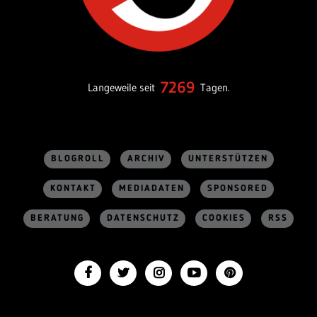
7269
Langeweile seit
Tagen.
BLOGROLL
ARCHIV
UNTERSTÜTZEN
KONTAKT
MEDIADATEN
SPONSORED
BERATUNG
DATENSCHUTZ
COOKIES
RSS