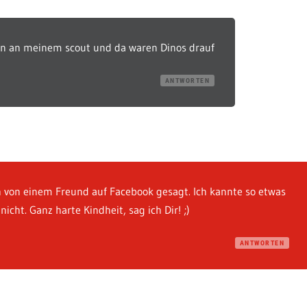
ren an meinem scout und da waren Dinos drauf
ANTWORTEN
 von einem Freund auf Facebook gesagt. Ich kannte so etwas
nicht. Ganz harte Kindheit, sag ich Dir! ;)
ANTWORTEN