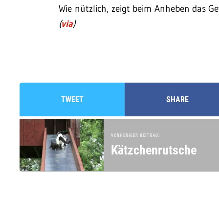
Wie nützlich, zeigt beim Anheben das G
(
via
)
TWEET
SHARE
VORHERIGER BEITRAG:
Kätzchenrutsche