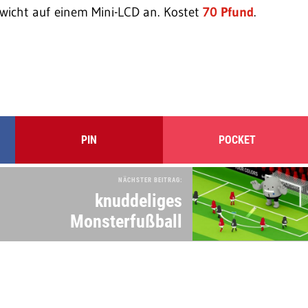
ewicht auf einem Mini-LCD an. Kostet
70 Pfund
.
PIN
POCKET
NÄCHSTER BEITRAG:
knuddeliges
Monsterfußball