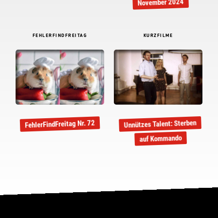
November 2024
FEHLERFINDFREITAG
KURZFILME
Unnützes Talent: Sterben
FehlerFindFreitag Nr. 72
auf Kommando