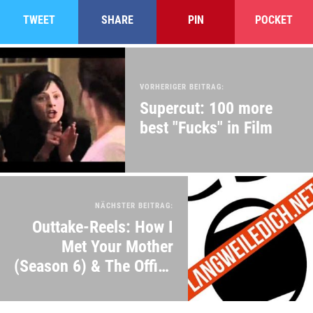
TWEET
SHARE
PIN
POCKET
VORHERIGER BEITRAG:
Supercut: 100 more
best "Fucks" in Film
NÄCHSTER BEITRAG:
Outtake-Reels: How I
Met Your Mother
(Season 6) & The Office
(Season 7)