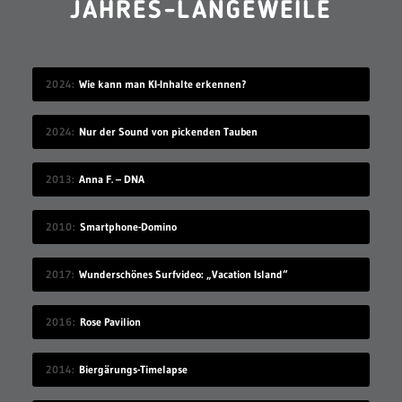
JAHRES-LANGEWEILE
2024
Wie kann man KI-Inhalte erkennen?
2024
Nur der Sound von pickenden Tauben
2013
Anna F. – DNA
2010
Smartphone-Domino
2017
Wunderschönes Surfvideo: „Vacation Island“
2016
Rose Pavilion
2014
Biergärungs-Timelapse