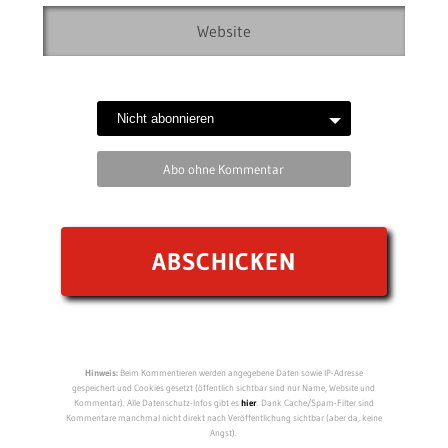
Abo ohne Kommentar
Hinweis:
Beim Kommentieren werden angegebene Daten sowie IP-Adresse
gespeichert und Cookies gesetzt (öffentlich sichtbar sind nur Name, Website und
Kommentar). Alle Datenschutz-Infos gibt es
hier
. Dank Cache/Spam-Filter sind
Kommentare manchmal nicht direkt nach Veröffentlichung sichtbar (aber da, keine
Angst).