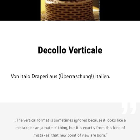
Decollo Verticale
Von Italo Draperi aus (Überraschung!) Italien.
„The vertical format is sometimes ignored because it looks like a
mistake or an ‚amateur‘ thing, but it is exactly from this kind of
‚mistakes‘ that new point of view are born.“