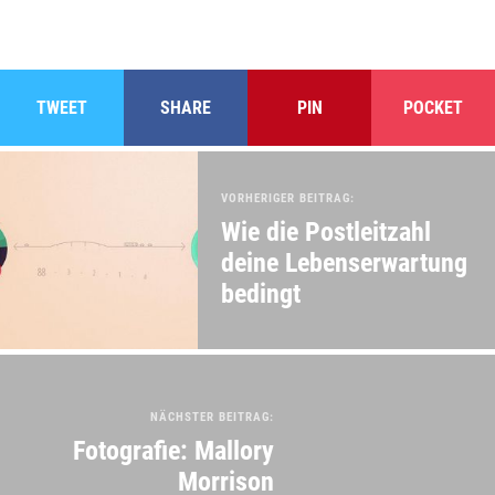
TWEET
SHARE
PIN
POCKET
VORHERIGER BEITRAG:
Wie die Postleitzahl
deine Lebenserwartung
bedingt
NÄCHSTER BEITRAG:
Fotografie: Mallory
Morrison