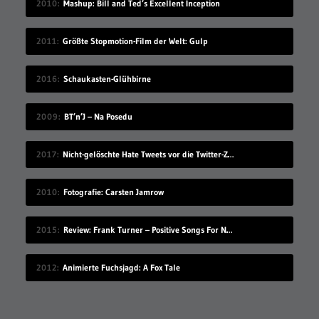
2010
Mashup: Bill and Ted’s Excellent Inception
2011
Größte Stopmotion-Film der Welt: Gulp
2016
Schaukasten-Glühbirne
2009
BT’n’J – Na Posedu
2017
Nicht-gelöschte Hate Tweets vor die Twitter-Zentrale gesprüht
2010
Fotografie: Carsten Jamrow
2015
Review: Frank Turner – Positive Songs For Negative People
2012
Animierte Fuchsjagd: A Fox Tale