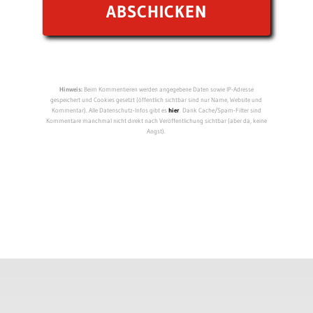
Hinweis:
Beim Kommentieren werden angegebene Daten sowie IP-Adresse
gespeichert und Cookies gesetzt (öffentlich sichtbar sind nur Name, Website und
Kommentar). Alle Datenschutz-Infos gibt es
hier
. Dank Cache/Spam-Filter sind
Kommentare manchmal nicht direkt nach Veröffentlichung sichtbar (aber da, keine
Angst).