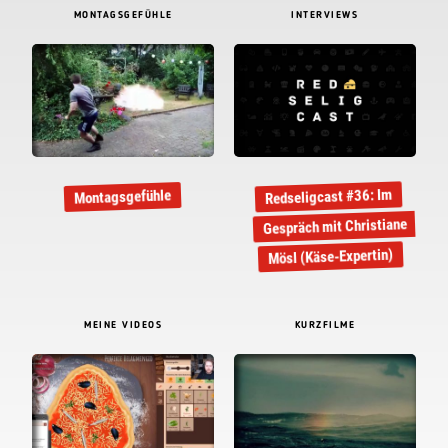
MONTAGSGEFÜHLE
INTERVIEWS
Redseligcast #36: Im
Montagsgefühle
Gespräch mit Christiane
Mösl (Käse-Expertin)
MEINE VIDEOS
KURZFILME