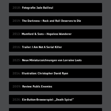
2018
Fotografie: Jade Bailleul
2019
The Darkness – Rock and Roll Deserves to Die
2013
Mumford & Sons – Hopeless Wanderer
2016
Trailer: I Am Not A Serial Killer
2025
Neue Miniaturzeichnungen von Lorraine Loots
2014
Illustration: Christopher David Ryan
2009
Review: Public Enemies
2026
Ein-Button-Browserspiel: „Death Spiral“