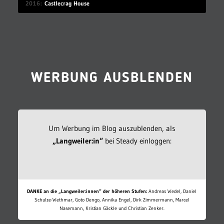
2016
Castlecrag House
WERBUNG AUSBLENDEN
Um Werbung im Blog auszublenden, als
„Langweiler:in“
bei Steady einloggen:
DANKE an die „Langweiler:innen“ der höheren Stufen:
Andreas Wedel, Daniel
Schulze-Wethmar, Goto Dengo, Annika Engel, Dirk Zimmermann, Marcel
Nasemann, Kristian Gäckle und Christian Zenker.