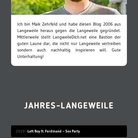
Ich bin Maik Zehrfeld und habe diesen Blog 2006 aus
Langeweile heraus gegen die Langeweile gegründet.
Mittlerweile stellt LangweileDich.net eine Bastion der
guten Laune dar, die nicht nur Langeweile vertreiben
sondern auch nachhaltig inspirieren will. Gute
Unterhaltung!
JAHRES-LANGEWEILE
2019
Left Boy ft. Ferdinand – Sex Party