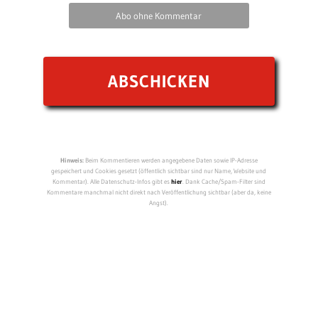
Abo ohne Kommentar
Hinweis:
Beim Kommentieren werden angegebene Daten sowie IP-Adresse
gespeichert und Cookies gesetzt (öffentlich sichtbar sind nur Name, Website und
Kommentar). Alle Datenschutz-Infos gibt es
hier
. Dank Cache/Spam-Filter sind
Kommentare manchmal nicht direkt nach Veröffentlichung sichtbar (aber da, keine
Angst).