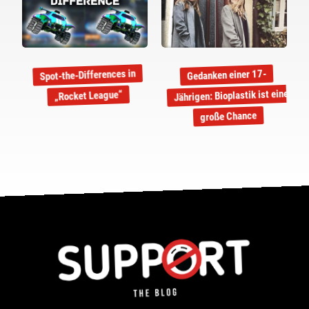
Spot-the-Differences in
Gedanken einer 17-
Jährigen: Bioplastik ist eine
„Rocket League“
große Chance