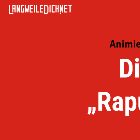
Animie
D
„Rap