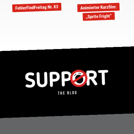
FehlerFindFreitag Nr. 83
Animierter Kurzfilm:
„Sprite Fright“