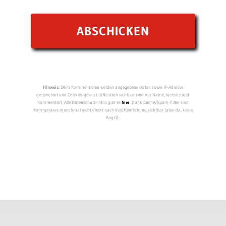
Hinweis:
Beim Kommentieren werden angegebene Daten sowie IP-Adresse
gespeichert und Cookies gesetzt (öffentlich sichtbar sind nur Name, Website und
Kommentar). Alle Datenschutz-Infos gibt es
hier
. Dank Cache/Spam-Filter sind
Kommentare manchmal nicht direkt nach Veröffentlichung sichtbar (aber da, keine
Angst).