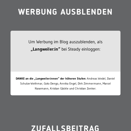
WERBUNG AUSBLENDEN
Um Werbung im Blog auszublenden, als
„Langweiler:in“
bei Steady einloggen:
DANKE an die „Langweiler:innen“ der höheren Stufen:
Andreas Wedel, Daniel
Schulze-Wethmar, Goto Dengo, Annika Engel, Dirk Zimmermann, Marcel
Nasemann, Kristian Gäckle und Christian Zenker.
ZUFALLSBEITRAG