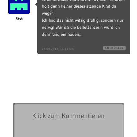
holt denn keiner dieses ätzende Kind da
weg?“.
Säsh
Ich find das nicht witzig drollig, sondern nur
nervig! Wär ich die Ballettänzerin würd ich
dem Kind ein hauen…
ANTWORTEN
26.09.2012, 14:41 Uhr