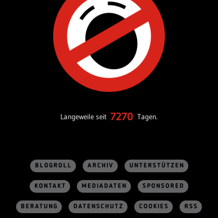
7270
Langeweile seit
Tagen.
BLOGROLL
ARCHIV
UNTERSTÜTZEN
KONTAKT
MEDIADATEN
SPONSORED
BERATUNG
DATENSCHUTZ
COOKIES
RSS