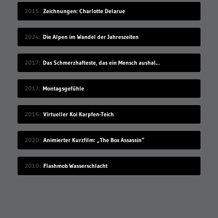
2015
Zeichnungen: Charlotte Delarue
2024
Die Alpen im Wandel der Jahreszeiten
2017
Das Schmerzhafteste, das ein Mensch aushalten kann
2017
Montagsgefühle
2016
Virtueller Koi Karpfen-Teich
2020
Animierter Kurzfilm: „The Box Assassin“
2010
Flashmob Wasserschlacht