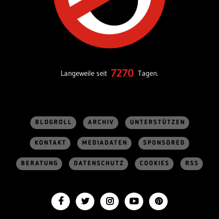
7270
Langeweile seit
Tagen.
BLOGROLL
ARCHIV
UNTERSTÜTZEN
KONTAKT
MEDIADATEN
SPONSORED
BERATUNG
DATENSCHUTZ
COOKIES
RSS