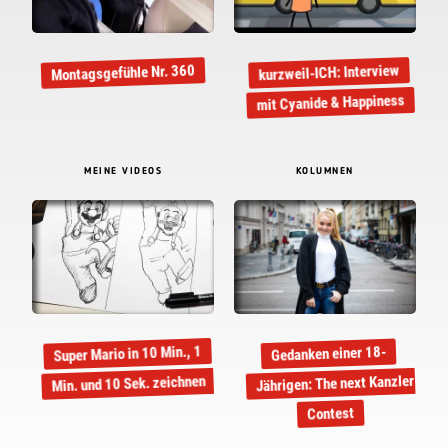
kurzweil-ICH: Interview
Montagsgefühle Nr. 360
mit Cyanide & Happiness
MEINE VIDEOS
KOLUMNEN
Super Mario in 10 Min., 1
Gedanken einer 18-
Jährigen: The next Kanzler
Min. und 10 Sek. zeichnen
Contest