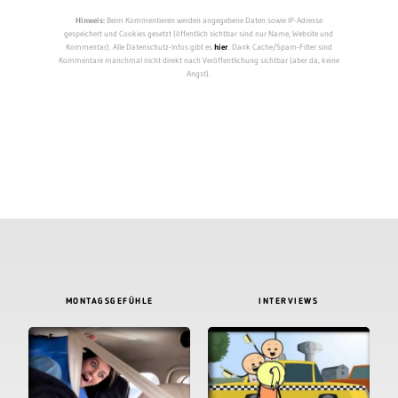
Hinweis:
Beim Kommentieren werden angegebene Daten sowie IP-Adresse
gespeichert und Cookies gesetzt (öffentlich sichtbar sind nur Name, Website und
Kommentar). Alle Datenschutz-Infos gibt es
hier
. Dank Cache/Spam-Filter sind
Kommentare manchmal nicht direkt nach Veröffentlichung sichtbar (aber da, keine
Angst).
MONTAGSGEFÜHLE
INTERVIEWS