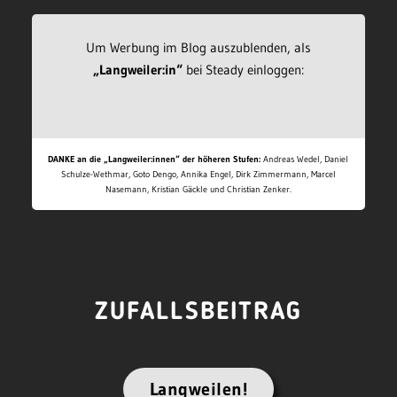
Um Werbung im Blog auszublenden, als
„Langweiler:in“
bei Steady einloggen:
DANKE an die „Langweiler:innen“ der höheren Stufen:
Andreas Wedel, Daniel
Schulze-Wethmar, Goto Dengo, Annika Engel, Dirk Zimmermann, Marcel
Nasemann, Kristian Gäckle und Christian Zenker.
ZUFALLSBEITRAG
Langweilen!