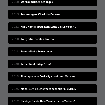
2010
Weltraumbilder des Tages
2015
Zeichnungen: Charlotte Delarue
2022
Mark Hamill überrascht Leute am Drive-Thru-Schalter
2010
Fotografie: Carsten Jamrow
2013
Fotografische Zeitcollagen
2020
FehlerFindFreitag Nr. 32
2013
Timelapse: was Curiosity so auf dem Mars macht
2025
Mann läuft Linienstrecke schneller als Straßenbahn
2017
Nicht-gelöschte Hate Tweets vor die Twitter-Zentrale gesprüht