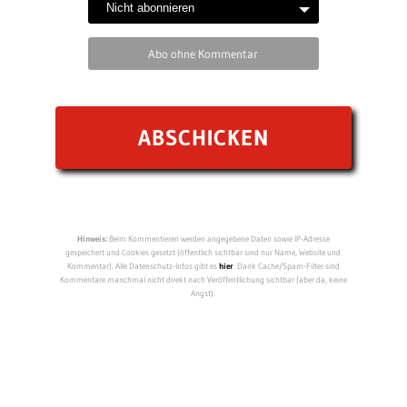
Abo ohne Kommentar
Hinweis:
Beim Kommentieren werden angegebene Daten sowie IP-Adresse
gespeichert und Cookies gesetzt (öffentlich sichtbar sind nur Name, Website und
Kommentar). Alle Datenschutz-Infos gibt es
hier
. Dank Cache/Spam-Filter sind
Kommentare manchmal nicht direkt nach Veröffentlichung sichtbar (aber da, keine
Angst).