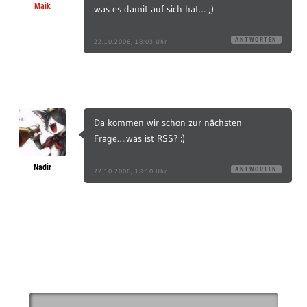
Maik
was es damit auf sich hat… ;)
ANTWORTEN
22.10.2006, 18:03 Uhr
Da kommen wir schon zur nächsten
Frage….was ist RSS? :)
Nadir
ANTWORTEN
22.10.2006, 18:10 Uhr