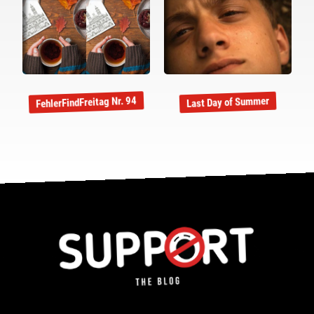
FehlerFindFreitag Nr. 94
Last Day of Summer