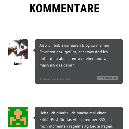
KOMMENTARE
Also ich hab zwar euren Blog zu meinen
Favoriten dazugefügt, aber was darf ich
unter dem abonieren verstehen und wie
Nadir
mach ich das denn?
ANTWORTEN
21.10.2006, 15:08 Uhr
Hehe, ich glaube, ich mache mal einen
Erklär-Post für das Abonieren per RSS, da
mich momentan regelmäßig Leute fragen,