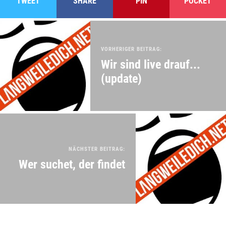
TWEET
SHARE
PIN
POCKET
VORHERIGER BEITRAG:
Wir sind live drauf...
(update)
NÄCHSTER BEITRAG:
Wer suchet, der findet