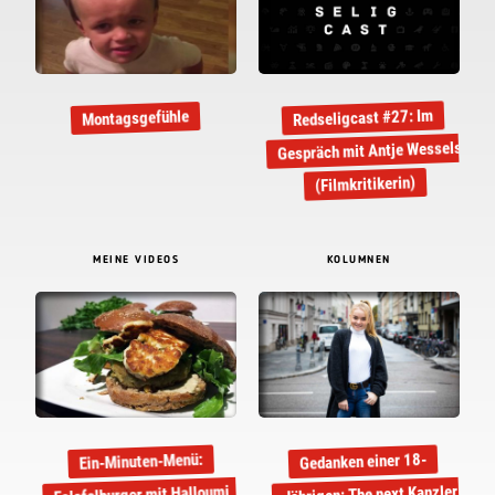
Redseligcast #27: Im
Montagsgefühle
Gespräch mit Antje Wessels
(Filmkritikerin)
MEINE VIDEOS
KOLUMNEN
Gedanken einer 18-
Ein-Minuten-Menü:
Jährigen: The next Kanzler
Falafelburger mit Halloumi