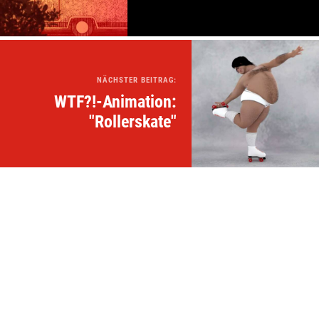
NÄCHSTER BEITRAG:
WTF?!-Animation:
"Rollerskate"