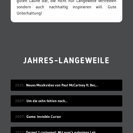
guten Laune dar, die nicht nur Langeweile vertreiben
sondern auch nachhaltig inspirieren will. Gute
Unterhaltung!
JAHRES-LANGEWEILE
2021
Neues Musikvideo von Paul McCartney ft. Beck: „Find My Way“
2007
Um die zehn fehlen noch…
2007
Game: Invisible Cursor
2012
Formel 1 cartooned: McLaren’s geheimes Labor