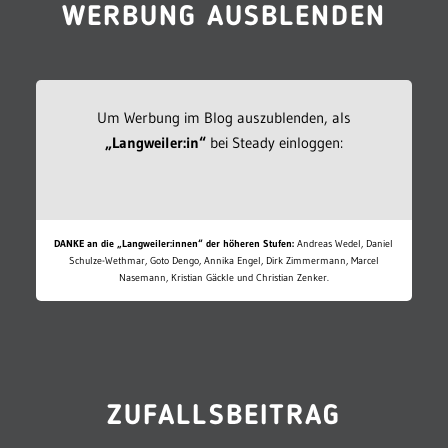
WERBUNG AUSBLENDEN
Um Werbung im Blog auszublenden, als
„Langweiler:in“
bei Steady einloggen:
DANKE an die „Langweiler:innen“ der höheren Stufen:
Andreas Wedel, Daniel
Schulze-Wethmar, Goto Dengo, Annika Engel, Dirk Zimmermann, Marcel
Nasemann, Kristian Gäckle und Christian Zenker.
ZUFALLSBEITRAG