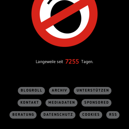
7255
Langeweile seit
Tagen.
BLOGROLL
ARCHIV
UNTERSTÜTZEN
KONTAKT
MEDIADATEN
SPONSORED
BERATUNG
DATENSCHUTZ
COOKIES
RSS