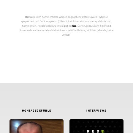
Hinweis:
Beim Kommentieren werden angegebene Daten sowie IP-Adresse
gespeichert und Cookies gesetzt (öffentlich sichtbar sind nur Name, Website und
Kommentar). Alle Datenschutz-Infos gibt es
hier
. Dank Cache/Spam-Filter sind
Kommentare manchmal nicht direkt nach Veröffentlichung sichtbar (aber da, keine
Angst).
MONTAGSGEFÜHLE
INTERVIEWS