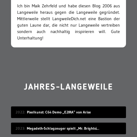
Ich bin Maik Zehrfeld und habe diesen Blog 2006 aus
Langeweile heraus gegen die Langeweile gegründet.
Mittlerweile stellt LangweileDich.net eine Bastion der
guten Laune dar, die nicht nur Langeweile vertreiben
sondern auch nachhaltig inspirieren will. Gute
Unterhaltung!
JAHRES-LANGEWEILE
2022
Pixelkunst: C64 Demo „E2IRA“ von Arise
2023
Megadeth-Schlagzeuger spielt „Mr. Brightside“, ohne es zu kennen