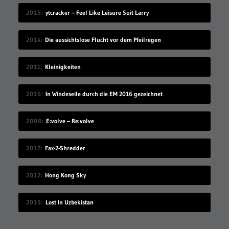
2015
ytcracker – Feel Like Leisure Suit Larry
2014
Die aussichtslose Flucht vor dem Pfeilregen
2011
Kleinigkeiten
2016
In Windeseile durch die EM 2016 gezeichnet
2008
E:volve – Re:volve
2017
Fax-2-Shredder
2012
Hong Kong Sky
2019
Lost In Uzbekistan