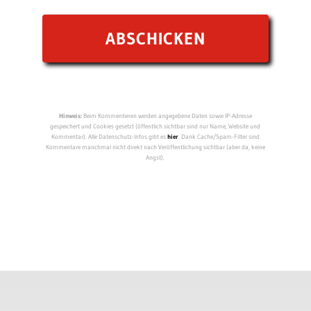
Hinweis:
Beim Kommentieren werden angegebene Daten sowie IP-Adresse
gespeichert und Cookies gesetzt (öffentlich sichtbar sind nur Name, Website und
Kommentar). Alle Datenschutz-Infos gibt es
hier
. Dank Cache/Spam-Filter sind
Kommentare manchmal nicht direkt nach Veröffentlichung sichtbar (aber da, keine
Angst).