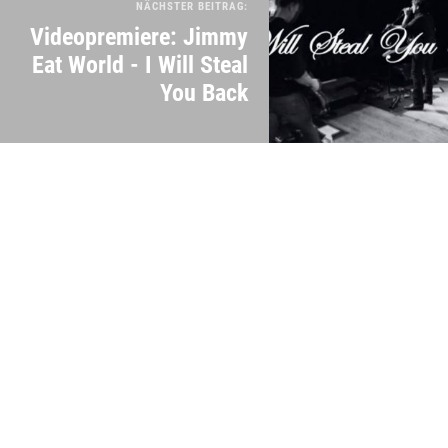
NÄCHSTER BEITRAG:
Videopremiere: Jimmy
Eat World - I Will Steal
You Back