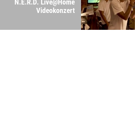
N.E.R.D. Live@Home
Videokonzert