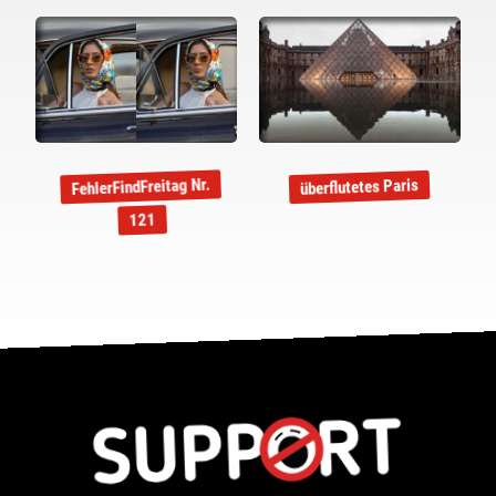
FehlerFindFreitag Nr.
überflutetes Paris
121