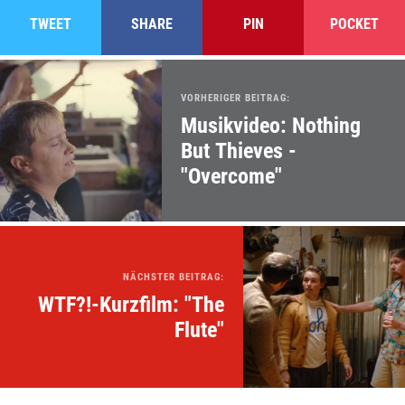
TWEET
SHARE
PIN
POCKET
VORHERIGER BEITRAG:
Musikvideo: Nothing
But Thieves -
"Overcome"
NÄCHSTER BEITRAG:
WTF?!-Kurzfilm: "The
Flute"