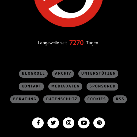
7270
Langeweile seit
Tagen.
BLOGROLL
ARCHIV
UNTERSTÜTZEN
KONTAKT
MEDIADATEN
SPONSORED
BERATUNG
DATENSCHUTZ
COOKIES
RSS