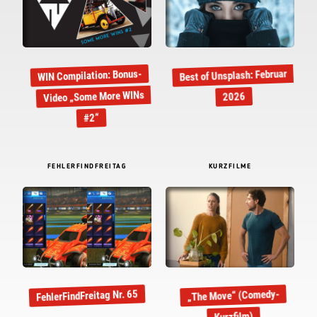
Best of Unsplash: Februar
WIN Compilation: Bonus-
Video „Some More WINs
2026
#2“
FEHLERFINDFREITAG
KURZFILME
FehlerFindFreitag Nr. 65
„The Move“ (Comedy-
Kurzfilm)