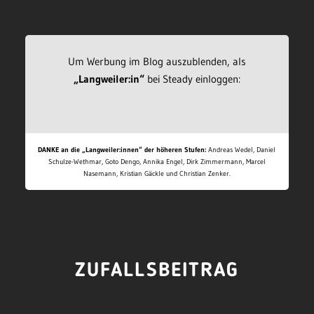
Um Werbung im Blog auszublenden, als
„Langweiler:in“
bei Steady einloggen:
DANKE an die „Langweiler:innen“ der höheren Stufen:
Andreas Wedel, Daniel
Schulze-Wethmar, Goto Dengo, Annika Engel, Dirk Zimmermann, Marcel
Nasemann, Kristian Gäckle und Christian Zenker.
ZUFALLSBEITRAG