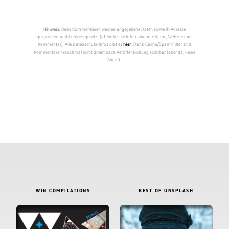
Hinweis:
Beim Kommentieren werden angegebene Daten sowie IP-Adresse
gespeichert und Cookies gesetzt (öffentlich sichtbar sind nur Name, Website und
Kommentar). Alle Datenschutz-Infos gibt es
hier
. Dank Cache/Spam-Filter sind
Kommentare manchmal nicht direkt nach Veröffentlichung sichtbar (aber da, keine
Angst).
WIN COMPILATIONS
BEST OF UNSPLASH