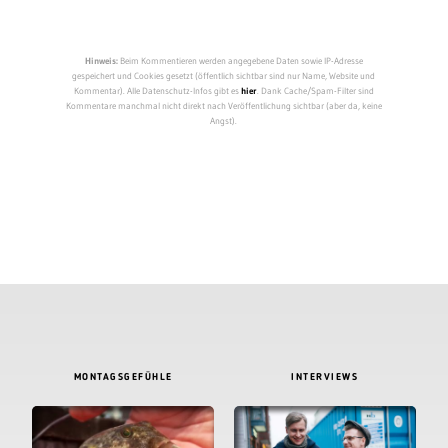
Hinweis:
Beim Kommentieren werden angegebene Daten sowie IP-Adresse
gespeichert und Cookies gesetzt (öffentlich sichtbar sind nur Name, Website und
Kommentar). Alle Datenschutz-Infos gibt es
hier
. Dank Cache/Spam-Filter sind
Kommentare manchmal nicht direkt nach Veröffentlichung sichtbar (aber da, keine
Angst).
MONTAGSGEFÜHLE
INTERVIEWS