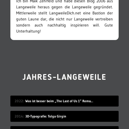
Ich bin Maik Zehrfeld und habe diesen Blog 2006 aus
Langeweile heraus gegen die Langeweile gegründet.
Mittlerweile stellt LangweileDich.net eine Bastion der
guten Laune dar, die nicht nur Langeweile vertreiben
sondern auch nachhaltig inspirieren will. Gute
Unterhaltung!
JAHRES-LANGEWEILE
2022
Was ist besser beim „The Last of Us 1“ Remake für die PS5?
2014
3D-Typografie: Tolga Girgin