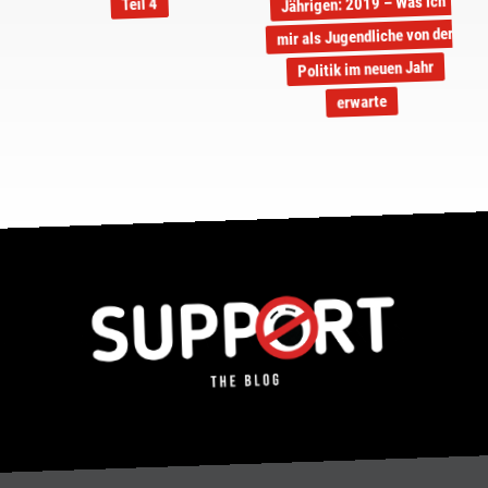
Jährigen: 2019 – Was ich
Teil 4
mir als Jugendliche von der
Politik im neuen Jahr
erwarte