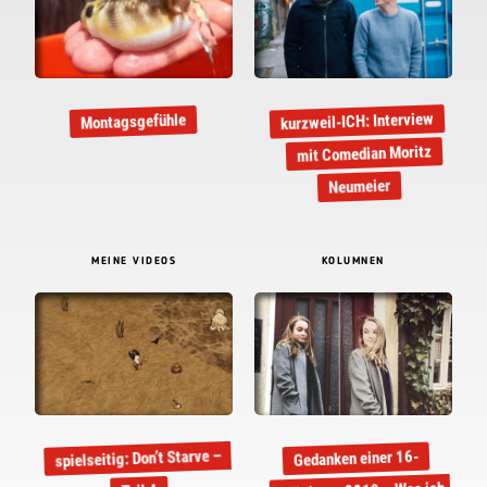
kurzweil-ICH: Interview
Montagsgefühle
mit Comedian Moritz
Neumeier
MEINE VIDEOS
KOLUMNEN
spielseitig: Don’t Starve –
Gedanken einer 16-