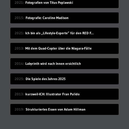
2021
Fotografien von Titus Poplawski
2015
Fotografie: Caroline Madison
2021
Ich bin als „Lifestyle-Experte“ für den RED FOX Award 2021 nominiert
2013
Mit dem Quad-Copter über die Niagara-Fälle
2014
Labyrinth wird nach Innen ersichtlich
2025
Die Spiele des Jahres 2025
2013
kurzweil-ICH: Illustrator Fran Pulido
2019
Strukturiertes Essen von Adam Hillman