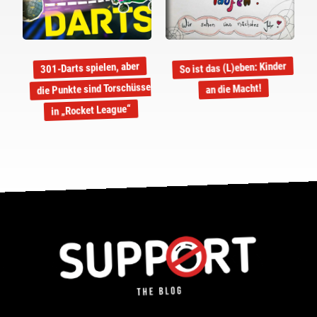
So ist das (L)eben: Kinder
301-Darts spielen, aber
die Punkte sind Torschüsse
an die Macht!
in „Rocket League“