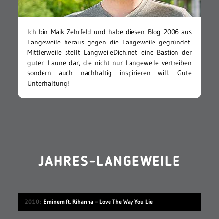
Ich bin Maik Zehrfeld und habe diesen Blog 2006 aus
Langeweile heraus gegen die Langeweile gegründet.
Mittlerweile stellt LangweileDich.net eine Bastion der
guten Laune dar, die nicht nur Langeweile vertreiben
sondern auch nachhaltig inspirieren will. Gute
Unterhaltung!
JAHRES-LANGEWEILE
2010
Eminem ft. Rihanna – Love The Way You Lie