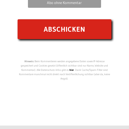
Abo ohne Kommentar
Hinweis:
Beim Kommentieren werden angegebene Daten sowie IP-Adresse
gespeichert und Cookies gesetzt (öffentlich sichtbar sind nur Name, Website und
Kommentar). Alle Datenschutz-Infos gibt es
hier
. Dank Cache/Spam-Filter sind
Kommentare manchmal nicht direkt nach Veröffentlichung sichtbar (aber da, keine
Angst).