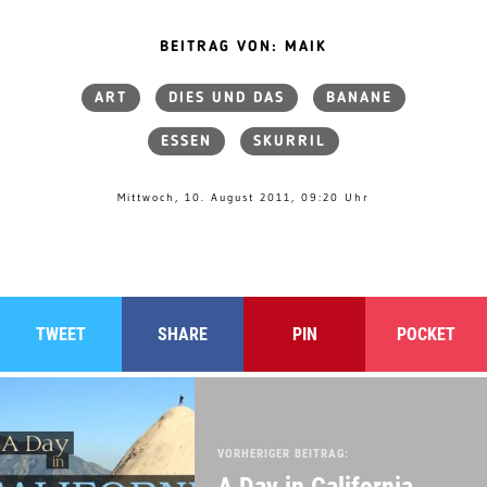
BEITRAG VON: MAIK
ART
DIES UND DAS
BANANE
ESSEN
SKURRIL
Mittwoch, 10. August 2011, 09:20 Uhr
TWEET
SHARE
PIN
POCKET
VORHERIGER BEITRAG:
A Day in California