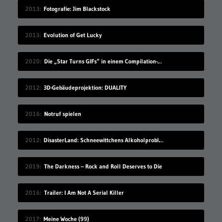
2013
Fotografie: Jim Blackstock
2013
Evolution of Get Lucky
2020
Die „Star Turns GIFs“ in einem Compilation-Video
2012
3D-Gebäudeprojektion: DUALITY
2016
Notruf spielen
2012
DisasterLand: Schneewittchens Alkoholproblem
2019
The Darkness – Rock and Roll Deserves to Die
2016
Trailer: I Am Not A Serial Killer
2017
Meine Woche (99)