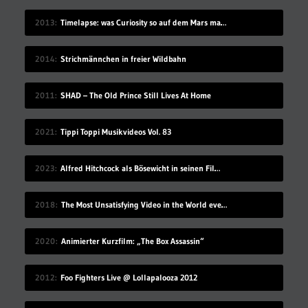
2013
Timelapse: was Curiosity so auf dem Mars macht
2014
Strichmännchen in freier Wildbahn
2011
SHAD – The Old Prince Still Lives At Home
2021
Tippi Toppi Musikvideos Vol. 83
2023
Alfred Hitchcock als Bösewicht in seinen Filmen
2018
The Most Unsatisfying Video in the World ever made – part 2
2020
Animierter Kurzfilm: „The Box Assassin“
2012
Foo Fighters Live @ Lollapalooza 2012