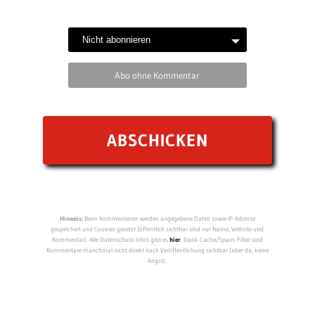
Abo ohne Kommentar
Hinweis:
Beim Kommentieren werden angegebene Daten sowie IP-Adresse
gespeichert und Cookies gesetzt (öffentlich sichtbar sind nur Name, Website und
Kommentar). Alle Datenschutz-Infos gibt es
hier
. Dank Cache/Spam-Filter sind
Kommentare manchmal nicht direkt nach Veröffentlichung sichtbar (aber da, keine
Angst).