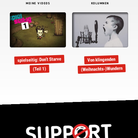
MEINE VIDEOS
KOLUMNEN
spielseitig: Don’t Starve
Von klingenden
(Weihnachts-)Wundern
(Teil 1)