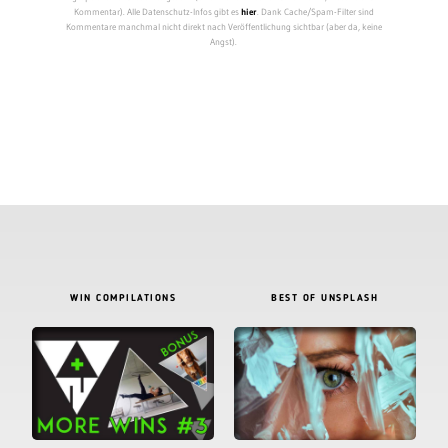
Kommentar). Alle Datenschutz-Infos gibt es
hier
. Dank Cache/Spam-Filter sind
Kommentare manchmal nicht direkt nach Veröffentlichung sichtbar (aber da, keine
Angst).
WIN COMPILATIONS
BEST OF UNSPLASH