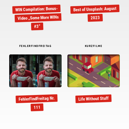
Best of Unsplash: August
WIN Compilation: Bonus-
Video „Some More WINs
2023
#3“
FEHLERFINDFREITAG
KURZFILME
FehlerFindFreitag Nr.
Life Without Stuff
111