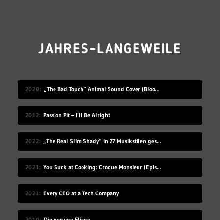
JAHRES-LANGEWEILE
2020
„The Bad Touch“ Animal Sound Cover (Blood Hound Gang)
2012
Passion Pit – I’ll Be Alright
2022
„The Real Slim Shady“ in 27 Musikstilen gesungen
2021
You Suck at Cooking: Croque Monsieur (Episode 131)
2021
Every CEO at a Tech Company
2010
Die nervige Fliege