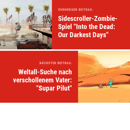
VORHERIGER BEITRAG:
Sidescroller-Zombie-
Spiel "Into the Dead:
Our Darkest Days"
NÄCHSTER BEITRAG:
Weltall-Suche nach
verschollenem Vater:
"Supar Pilut"