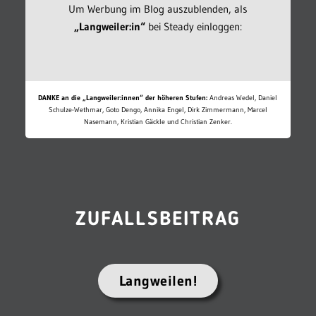
Um Werbung im Blog auszublenden, als
„Langweiler:in“
bei Steady einloggen:
DANKE an die „Langweiler:innen“ der höheren Stufen:
Andreas Wedel, Daniel
Schulze-Wethmar, Goto Dengo, Annika Engel, Dirk Zimmermann, Marcel
Nasemann, Kristian Gäckle und Christian Zenker.
ZUFALLSBEITRAG
Langweilen!