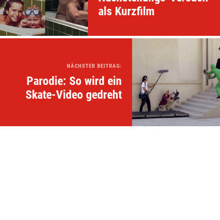
als Kurzfilm
NÄCHSTER BEITRAG:
Parodie: So wird ein
Skate-Video gedreht