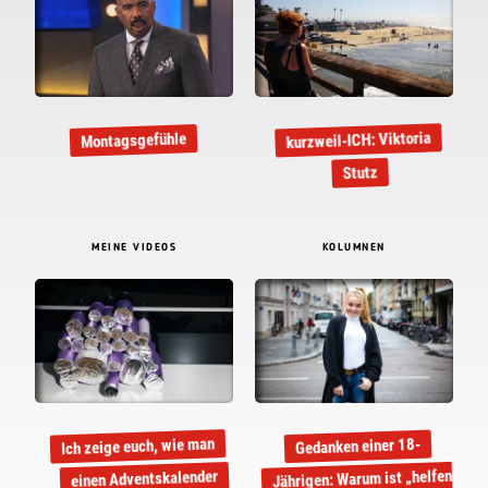
kurzweil-ICH: Viktoria
Montagsgefühle
Stutz
MEINE VIDEOS
KOLUMNEN
Ich zeige euch, wie man
Gedanken einer 18-
Jährigen: Warum ist „helfen“
einen Adventskalender