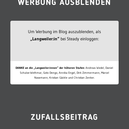
WERBUNG AUSBLENDEN
Um Werbung im Blog auszublenden, als
„Langweiler:in“
bei Steady einloggen:
DANKE an die „Langweiler:innen“ der höheren Stufen:
Andreas Wedel, Daniel
Schulze-Wethmar, Goto Dengo, Annika Engel, Dirk Zimmermann, Marcel
Nasemann, Kristian Gäckle und Christian Zenker.
ZUFALLSBEITRAG