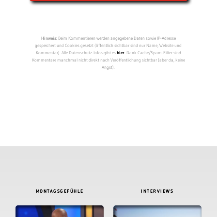
Hinweis:
Beim Kommentieren werden angegebene Daten sowie IP-Adresse
gespeichert und Cookies gesetzt (öffentlich sichtbar sind nur Name, Website und
Kommentar). Alle Datenschutz-Infos gibt es
hier
. Dank Cache/Spam-Filter sind
Kommentare manchmal nicht direkt nach Veröffentlichung sichtbar (aber da, keine
Angst).
MONTAGSGEFÜHLE
INTERVIEWS