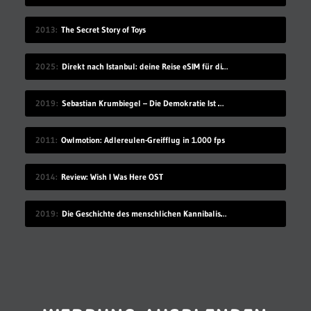
2013
The Secret Story of Toys
2025
Direkt nach Istanbul: deine Reise eSIM für die Türkei
2019
Sebastian Krumbiegel – Die Demokratie Ist Weiblich
2011
Owlmotion: Adlereulen-Greifflug in 1.000 fps
2014
Review: Wish I Was Here OST
2019
Die Geschichte des menschlichen Kannibalismus