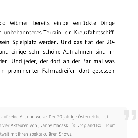
io Wibmer bereits einige verrückte Dinge
h unbekannteres Terrain: ein Kreuzfahrtschiff.
sein Spielplatz werden. Und das hat der 20-
 und einige sehr schöne Aufnahmen sind im
n. Und jeder, der dort an der Bar mal was
ein prominenter Fahrradreifen dort gesessen
uf seine Art und Weise. Der 20-jährige Österreicher ist in
on vier Akteuren von ‚Danny Macaskill’s Drop and Roll Tour‘
ltweit mit ihren spektakulären Shows.“