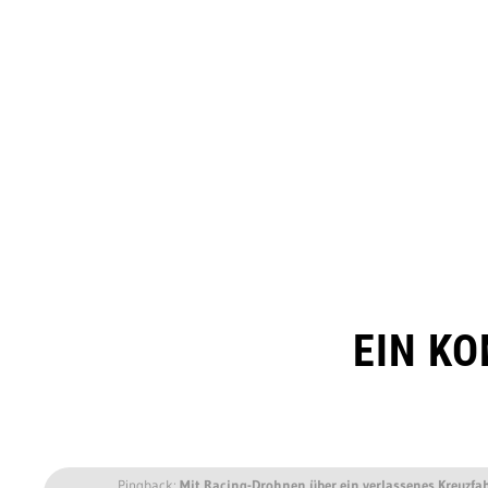
EIN K
Pingback:
Mit Racing-Drohnen über ein verlassenes Kreuzfah