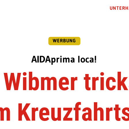
UNTERH
WERBUNG
AIDAprima loca!
 Wibmer trick
m Kreuzfahrts