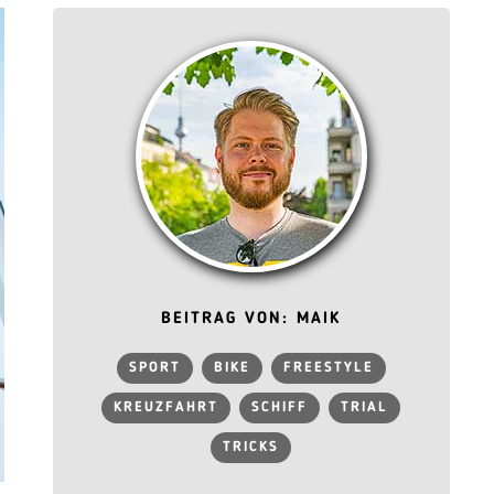
BEITRAG VON: MAIK
SPORT
BIKE
FREESTYLE
KREUZFAHRT
SCHIFF
TRIAL
TRICKS