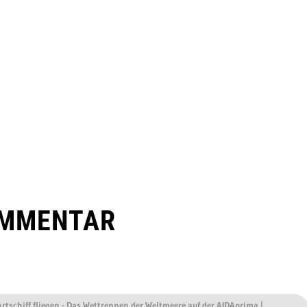
OMMENTAR
rtschiff fliegen - Das Wettrennen der Weltmeere auf der AIDAprima |