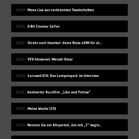
2010
Mona Lisa aus verbrannten Toastscheiben
2014
8-Bit Cinema: Se7en
2025
Direkt nach Istanbul: deine Reise eSIM für die Türkei
2016
VFX-Showreel: Meradi Omar
2019
kurzweil-ICH: Das Lumpenpack im Interview
2021
Animierter Kurzfilm: „Like and Follow“
2016
Meine Woche (50)
2013
Nennen Sie ein Körperteil, das mit „T“ beginnt