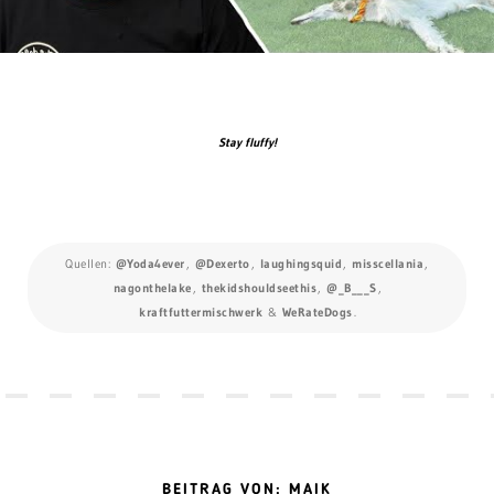
Stay fluffy!
Quellen:
@Yoda4ever
,
@Dexerto
,
laughingsquid
,
misscellania
,
nagonthelake
,
thekidshouldseethis
,
@_B___S
,
kraftfuttermischwerk
&
WeRateDogs
.
BEITRAG VON: MAIK