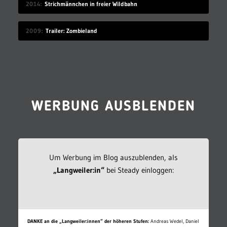
2014
Strichmännchen in freier Wildbahn
2009
Trailer: Zombieland
WERBUNG AUSBLENDEN
Um Werbung im Blog auszublenden, als
„Langweiler:in“
bei Steady einloggen:
DANKE an die „Langweiler:innen“ der höheren Stufen:
Andreas Wedel, Daniel