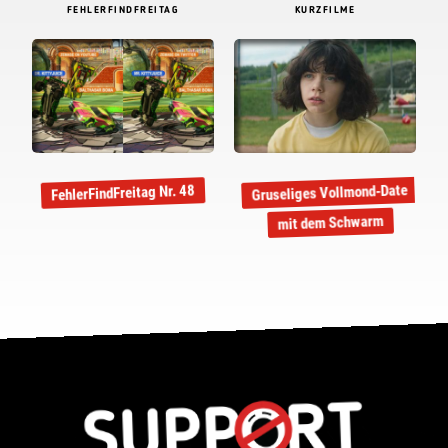
FEHLERFINDFREITAG
KURZFILME
Gruseliges Vollmond-Date
FehlerFindFreitag Nr. 48
mit dem Schwarm