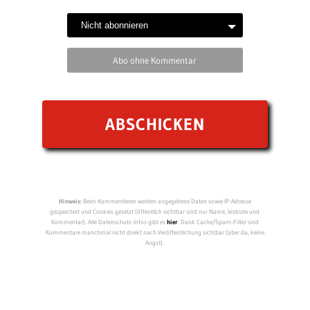
Abo ohne Kommentar
Hinweis:
Beim Kommentieren werden angegebene Daten sowie IP-Adresse
gespeichert und Cookies gesetzt (öffentlich sichtbar sind nur Name, Website und
Kommentar). Alle Datenschutz-Infos gibt es
hier
. Dank Cache/Spam-Filter sind
Kommentare manchmal nicht direkt nach Veröffentlichung sichtbar (aber da, keine
Angst).