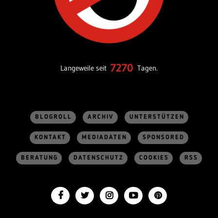
7270
Langeweile seit
Tagen.
BLOGROLL
ARCHIV
UNTERSTÜTZEN
KONTAKT
MEDIADATEN
SPONSORED
BERATUNG
DATENSCHUTZ
COOKIES
RSS