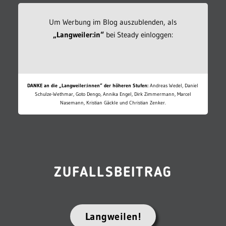
Um Werbung im Blog auszublenden, als
„Langweiler:in“
bei Steady einloggen:
DANKE an die „Langweiler:innen“ der höheren Stufen:
Andreas Wedel, Daniel
Schulze-Wethmar, Goto Dengo, Annika Engel, Dirk Zimmermann, Marcel
Nasemann, Kristian Gäckle und Christian Zenker.
ZUFALLSBEITRAG
Langweilen!