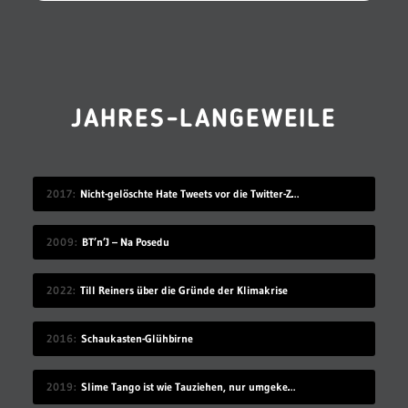
JAHRES-LANGEWEILE
2017
Nicht-gelöschte Hate Tweets vor die Twitter-Zentrale gesprüht
2009
BT’n’J – Na Posedu
2022
Till Reiners über die Gründe der Klimakrise
2016
Schaukasten-Glühbirne
2019
Slime Tango ist wie Tauziehen, nur umgekehrt