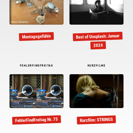
Best of Unsplash: Januar
Montagsgefühle
2024
FEHLERFINDFREITAG
KURZFILME
FehlerFindFreitag Nr. 75
Kurzfilm: STRINGS