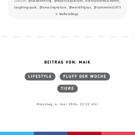
Quellen:
@llandoniffirg
,
@mysticaquarium
,
kraftfuttermischwerk
,
laughingsquid
,
@amazlngnature
,
@weirdlilguys
,
@rainmaker1973
&
WeRateDogs
.
BEITRAG VON: MAIK
LIFESTYLE
FLUFF DER WOCHE
TIERE
Dienstag, 4. Juni 2024, 11:11 Uhr