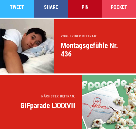
TWEET
SHARE
PIN
POCKET
VORHERIGER BEITRAG:
Montagsgefühle Nr.
436
NÄCHSTER BEITRAG:
GIFparade LXXXVII