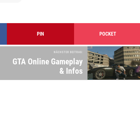
PIN
POCKET
NÄCHSTER BEITRAG:
GTA Online Gameplay
& Infos