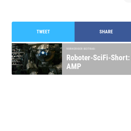
TWEET
SHARE
VORHERIGER BEITRAG:
Roboter-SciFi-Short:
AMP