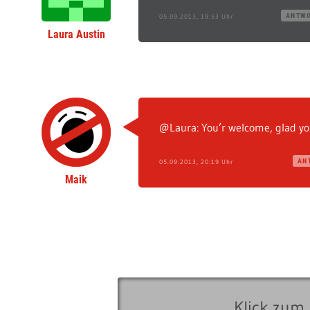
ANTW
05.09.2013, 19:53 Uhr
Laura Austin
@Laura: You’r welcome, glad you 
AN
05.09.2013, 20:19 Uhr
Maik