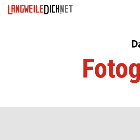
D
Fotog